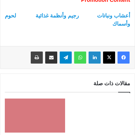
Promotion Content
أعشاب ونباتات
رجيم وأنظمة غذائية
لحوم
وأسماك
لينكدإن
واتساب
تيلقرام
مشاركة عبر البريد
طباعة
مقالات ذات صلة