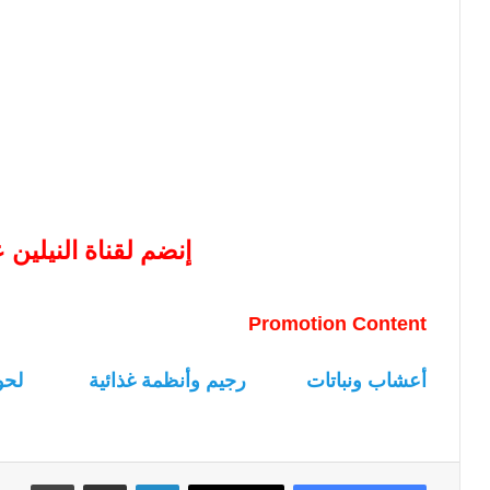
إنضم لقناة النيلين
Promotion Content
أعشاب ونباتات
رجيم وأنظمة غذائية
لحو
لينكدإن
مشاركة عبر البريد
طباعة