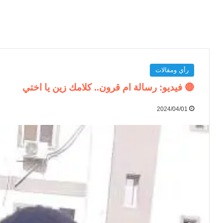
رأي ومقالات
🔴 فيديو: رسالة ام قرون.. كلامك زين يا اختي
2024/04/01