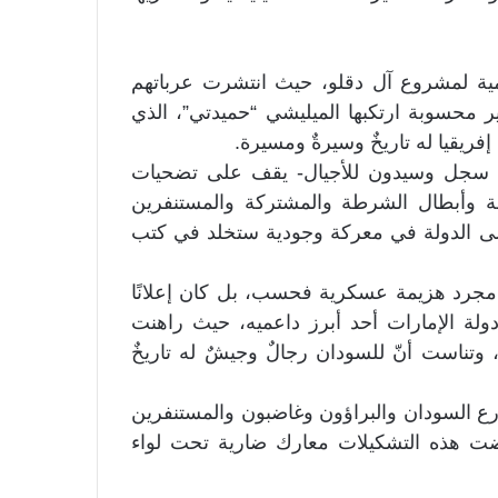
مية لمشروع آل دقلو، حيث انتشرت عرباتهم
محسوبة ارتكبها الميليشي “حميدتي”، الذي
يقيا له تاريخٌ وسيرةٌ ومسيرة.
لذي سجل وسيدون للأجيال- يقف على تضحيات
مة وأبطال الشرطة والمشتركة والمستنفرين
لى الدولة في معركة وجودية ستخلد في كتب
مجرد هزيمة عسكرية فحسب، بل كان إعلانًا
الإمارات أحد أبرز داعميه، حيث راهنت
 وتناست أنّ للسودان رجالٌ وجيشٌ له تاريخٌ
 السودان والبراؤون وغاضبون والمستنفرين
اضت هذه التشكيلات معارك ضارية تحت لواء