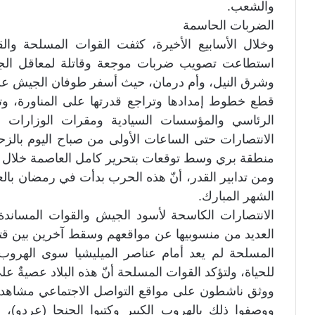
والشعب.
الضربات الحاسمة
وخلال الأسابيع الأخيرة، كثفت القوات المسلحة والق
استطاعت تصويب ضربات موجعة وقاتلة لمعاقل الج
وشرق النيل، وأم درمان، حيث أسفر طوفان الجيش عن 
قطع خطوط إمدادها وتراجع قدرتها على المناورة، وت
الرئاسي والمؤسسات السيادية ومقرات الوزارات
الانتصارات حتى الساعات الأولى من صباح اليوم بالز
منطقة بري وسط توقعات بتحرير كامل العاصمة خلال أيام
ومن تدابير القدر، أنّ هذه الحرب بدأت في رمضان بالعا
الشهر المبارك.
الانتصارات الكاسحة لأسود الجيش والقوات المساندة، 
العديد من منسوبيها عن مواقعهم وسقط آخرين بين قتيل
المسلحة لم يعد أمام عناصر الميليشيا سوى الهرو
للحياة، ولتؤكد القوات المسلحة أنّ هذه البلاد عصيةٌ عل
ووثق ناشطون على مواقع التواصل الاجتماعي مشاه
ووصفوا ذلك بالهروب الكبير وكتبوا الجنجا (عردو)، و