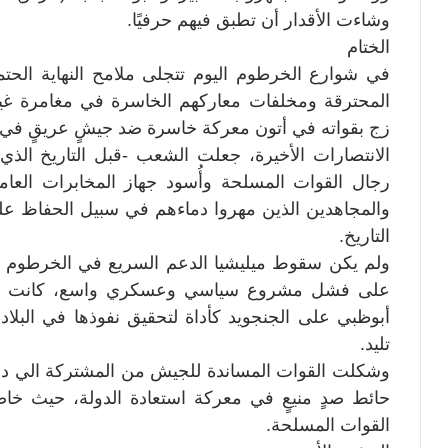
وشاءت الأقدار أن تطبق فيهم حرفيًا.
الختام
في شوارع الخرطوم اليوم تتجلى ملامح النهاية الحت
المحترقة ومخلفات معاركهم الخاسرة في مغامرة غير 
زج بقواته في أتون معركة خاسرة ضد جيشٍ عريقٍ في إفر
الانتصارات الأخيرة، جعلت الشعب -قبل التاريخ ا
رجال القوات المسلحة وأُسود جهاز المخابرات العا
والمجاهدين الذين مهروا دماءهم في سبيل الحفاظ ع
التاريخ.
ولم يكن سقوط ميليشيا الدعم السريع في الخرطوم 
على فشل مشروع سياسي وعسكري واسع، كانت دولة 
أبوظبي على الجنجويد كأداة لتحقيق نفوذها في البلاد،
تليد.
وشكلت القوات المساندة للجيش من المشتركة الي درع
حائط صدٍ منيعٍ في معركة استعادة الدولة، حيث خ
القوات المسلحة.