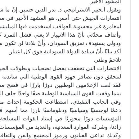
المشهد الأخير
ويقول الخبير الاستراتيجي د. بدر الدين حسين إنّ ما 
انتصارات الجيش حتى أمس، هو المشهد الأخير في مسل
لمغامرة غير محسوبة العواقب استخدمت فيها الميليشيا 
وأضاف محدّثي بأنّ هذا الانهيار لا يعني فشل التمرد كم
ودولي يستهدف تمزيق السودان، وأنّ بلادنا لن تكون سا
أكد بيانًا بأنّ سيادة الدولة السودانية فوق كل اعتبار.
تلاحمٌ وطني
الانتصارات التي تحققت بفضل تضحيات وبطولات الجيش
لتتحقق دون تضافر جهود القوى الوطنية التي ساندته ف
فقد لعب الإعلاميين الوطنيين دورًا بارزًا في فضح 
بينما وقفت القوى السياسية الوطنية صفًا واحدًا خلف ا
وفي الجانب التنفيذي، استطاعت الحكومة إحداث مع
دعمًا لوجستيًا وسياسيًا ودبلوماسيًا بارزا مما أسه
المؤسسات دورًا محوريًا في إسناد القوات المسلحة 
زادنا، وشركة الموارد المعدنية، والعديد من المؤسسات
وكذلك تداعى الفنانون ورموز المجتمع والفن والثقا