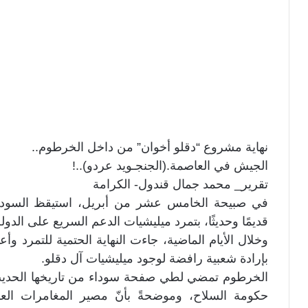
نهاية مشروع “دقلو أخوان” من داخل الخرطوم..
الجيش في العاصمة.(الجنجـويد عردو)..!
تقرير_ محمد جمال قندول- الكرامة
في صبيحة الخامس عشر من أبريل، استيقظ السوداني
قديمًا وحديثًا، بتمرد ميليشيات الدعم السريع على الدو
وخلال الأيام الماضية، جاءت النهاية الحتمية للتمرد و
بإرادة شعبية رافضة لوجود ميليشيات آل دقلو.
الخرطوم تمضي لطي صفحة سوداء من تاريخها الحدي
حكومة السلاح، وموضحةً بأنّ مصير المغامرات العسك