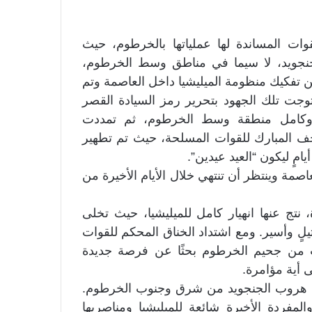
وات المساندة لها عملياتها بالخرطوم، حيث
نجويد، لا سيما في مناطق وسط الخرطوم،
تفكيك منظومة الميليشيا داخل العاصمة وتم
وجت تلك الجهود بتحرير رمز السيادة القصر
 وكامل منطقة وسط الخرطوم، ثم تمددت
حف المبارك للقوات المسلحة، حيث تم تطهير
ٍ ليكون “العيد عيدين”.
صمة وينتظر أن تنتهي خلال الأيام الأخيرة من
نتج عنها انهيار كامل للميليشيا، حيث تخلى
ٍ وأسير. ومع اشتداد الخناق المحكم للقوات
ب من جحيم الخرطوم بحثًا عن فرصة جديدة
ى أية مؤامرة.
د هروب الجنجويد من شرق وجنوب الخرطوم.
المفردة الأخيرة شائعة للميليشيا ومناصريها