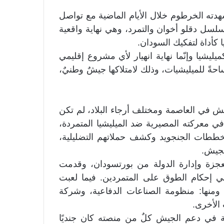
شهدته الخرطوم خلال الأيام الماضية مع تواصل
سل دقلو أخوان والتمرد، وهي نهاية واقعية
كأداة لتفكيك السودان.
يليشيا وإنّما نهاية انهيار لأي مشروع إقليمي
حةً للميليشيات، وذلك لامتلاكها جيشٌ وطنيٌ،
 في العاصمة ومختلف أرجاء البلاد، لم تكن
ي معركته المصيرية ضد الميليشيا المتمردة،
مخططات الجنجويد وكشف حملاتهم التضليلية،
لجيش.
جزة وإدارة الدولة من بورتسودان، وقدمت
م في إحكام الطوق على المتمردين. فيما لعبت
ومنها: منظومة الصناعات الدفاعية، وشركة
 الأخرى.
فة في دعم الجيش كلٌ من منصته كان جنديًا