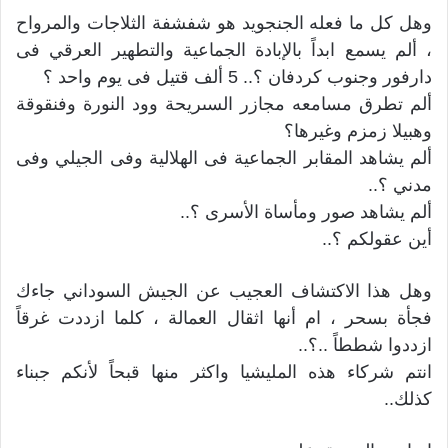
وهل كل ما فعله الجنجويد هو شفشفة الثلاجات والمرواح
، ألم يسمع ابداً بالإبادة الجماعية والتطهير العرقي فى
دارفور وجنوب كردفان ؟.. 5 ألف قتيل فى يوم واحد ؟
ألم تطرق مسامعه مجازر السىريحة وود النورة وفنقوقة
وهبيلا زمزم وغيرها؟
ألم يشاهد المقابر الجماعية فى الهلالية وفى الجيلي وفى
مدني ؟..
ألم يشاهد صور ومأساة الأسرى ؟..
أين عقولكم ؟..
وهل هذا الاكتشاف العجيب عن الجيش السوداني جاءك
فجأة بسحر ، ام أنها اثقال العمالة ، كلما ازددت غرقاً
ازددوا شططاً ..؟..
انتم شركاء هذه المليشيا واكثر منها قبحاً لأنكم جبناء
كذلك..