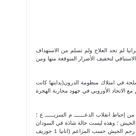
انيا لم تجد العلاج ولم تسلم من الاستهداف
الاستباقي لتخفيف الأضرار المتوقعة منها ومن
مسلحة في امتلاك منظومة الدرون(بدايتها كانت
ع الاتحاد الأوروبي في جهود محاربة الهجرة
اع الجيش في الخامس عشر من أبريل 2023م من إحباط انقلاب الدعـــــــ م السريــــــ ع ؛
ة الجيش ؛ وهذه ليست حالة شاذة في السودان
فغالب حركات التمرد المؤثرة تخرج من عمق أو من رحم الجيش حسب المزاعم (انانيا 1 جوزيف