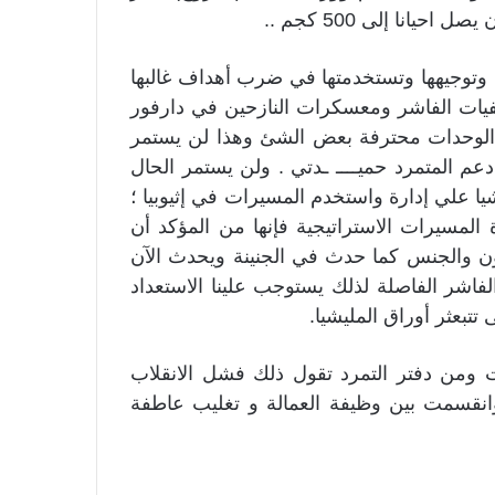
يانا إلى 500 كجم ..
يا وتوجيهها وتستخدمتها في ضرب أهداف غالبها
يات الفاشر ومعسكرات النازحين في دارفور
 الوحدات محترفة بعض الشئ وهذا لن يستمر
عم المتمرد حميــــ ـدتي . ولن يستمر الحال
شيا علي إدارة واستخدم المسيرات في إثيوبيا ؛
المسيرات الاستراتيجية فإنها من المؤكد أن
ن والجنس كما حدث في الجنينة ويحدث الآن
اشر الفاصلة لذلك يستوجب علينا الاستعداد
تبعثر أوراق المليشيا.
اءات ومن دفتر التمرد تقول ذلك فشل الانقلاب
انقسمت بين وظيفة العمالة و تغليب عاطفة