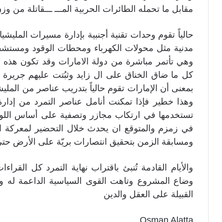
مقابل ما تحمله الطائرات الحربية المـــ ـــقاتلة من وزن يصل اح
حالياً تقوم وحدات تقنية أجنبية بإدارة مسيرات المليش
مدنية مثل محولات الكهرباء ومحطات الوقود ومستشف
وهي تأتمر مباشرة من دولة الامارات وقد تكون هذه
كل ما ضاق الخناق على ال زايد وثبُتت عليهم جريرة د
بمعنى أن الإمارات تقوم حالياً بتدريب عناصر من الملي
وهذا خطير فإذا تمكنت أنامل عناصر التمرد من إدارة 
تستخدمها في ارتكاب مجازر وتصفية على أساس اللو
في زمزم والمتوقع ان يحدث خلال التحضير لمعركة الف
ومسابقة الزمن بتحقيق انتصارات بريّة على الأرض حتى ت
والأيام القادمة تُنبئ باقتراب نهاية التمرد كل القر
وضاع المشروع وتاهت القوى السياسية الداعمة له و
القبيلة على العقل والدين
Osman Alatta