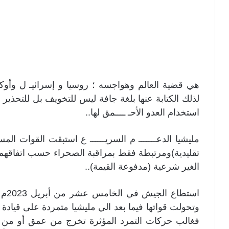
هي قضية العالم وهواجسه ؛ روسيا و إسرائيـ ل وأوكر
لذلك الكتابة عنها بلغة جافة ليس للتخويف بل للتحذير 
استخدام العدو الأحـ ــــمق لها..
مليشيا الدعـــــــ م السريــــــ ع استبقت القوات ال
تقليدية)ومرتبطة فقط بمراقبة الصحراء حسب اتفاقهم م
الغير شرعية (مدفوعة القيمة)..
استط
وتحولت قواتها فيما بعد الي مليشيا متمردة على قياد