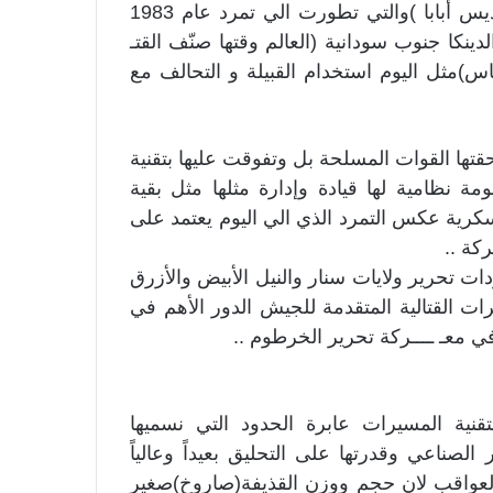
لاقو 1955 )(وانانيا 2 1978 تعبيرا عن انهيار اتفاقية أديس أبابا )والتي تطورت الي تمرد عام 1983
دينكا جنوب سودانية (العالم وقتها صنّف القتـ
اس)مثل اليوم استخدام القبيلة و التحالف مع
قتها القوات المسلحة بل وتفوقت عليها بتقنية
نظامية لها قيادة وإدارة مثلها مثل بقية
رية عكس التمرد الذي الي اليوم يعتمد على
كة ..
ت تحرير ولايات سنار والنيل الأبيض والأزرق
ات القتالية المتقدمة للجيش الدور الأهم في
 معـ ــــركة تحرير الخرطوم ..
 بتقنية المسيرات عابرة الحدود التي نسميها
 الصناعي وقدرتها على التحليق بعيداً وعالياً
العواقب لان حجم ووزن القذيفة(صاروخ)صغير