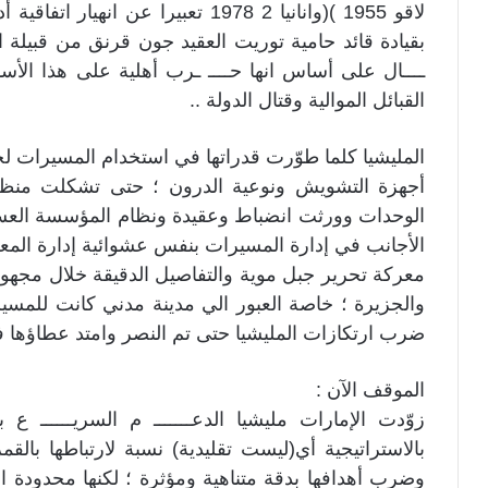
بقيادة قائد حامية توريت العقيد جون قرنق من قبيلة ال
ــــال على أساس انها حــــ ـرب أهلية على هذا الأس
القبائل الموالية وقتال الدولة ..
المليشيا كلما طوّرت قدراتها في استخدام المسيرات لح
أجهزة التشويش ونوعية الدرون ؛ حتى تشكلت منظومة 
الوحدات وورثت انضباط وعقيدة ونظام المؤسسة العسك
الأجانب في إدارة المسيرات بنفس عشوائية إدارة المعر
معركة تحرير جبل موية والتفاصيل الدقيقة خلال مجهودا
والجزيرة ؛ خاصة العبور الي مدينة مدني كانت للمسير
ضرب ارتكازات المليشيا حتى تم النصر وامتد عطاؤها في
الموقف الآن :
زوّدت الإمارات مليشيا الدعـــــــ م السريــــــ ع
بالاستراتيجية أي(ليست تقليدية) نسبة لارتباطها بالقمر
وضرب أهدافها بدقة متناهية ومؤثرة ؛ لكنها محدودة 