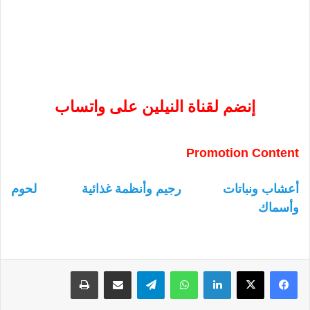
إنضم لقناة النيلين على واتساب
Promotion Content
أعشاب ونباتات
رجيم وأنظمة غذائية
لحوم
وأسماك
لينكدإن
واتساب
تيلقرام
مشاركة عبر البريد
طباعة