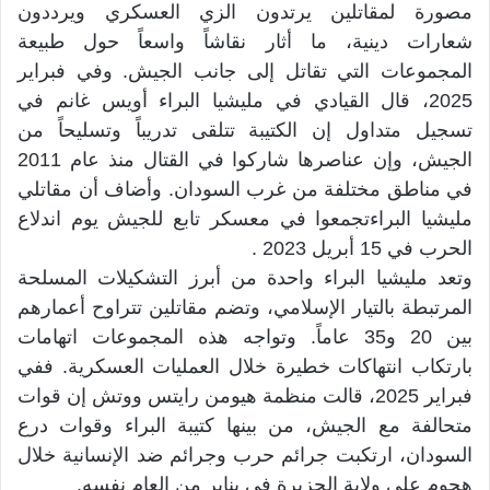
مصورة لمقاتلين يرتدون الزي العسكري ويرددون
شعارات دينية، ما أثار نقاشاً واسعاً حول طبيعة
المجموعات التي تقاتل إلى جانب الجيش. وفي فبراير
2025، قال القيادي في مليشيا البراء أويس غانم في
تسجيل متداول إن الكتيبة تتلقى تدريباً وتسليحاً من
الجيش، وإن عناصرها شاركوا في القتال منذ عام 2011
في مناطق مختلفة من غرب السودان. وأضاف أن مقاتلي
مليشيا البراءتجمعوا في معسكر تابع للجيش يوم اندلاع
الحرب في 15 أبريل 2023 .
وتعد مليشيا البراء واحدة من أبرز التشكيلات المسلحة
المرتبطة بالتيار الإسلامي، وتضم مقاتلين تتراوح أعمارهم
بين 20 و35 عاماً. وتواجه هذه المجموعات اتهامات
بارتكاب انتهاكات خطيرة خلال العمليات العسكرية. ففي
فبراير 2025، قالت منظمة هيومن رايتس ووتش إن قوات
متحالفة مع الجيش، من بينها كتيبة البراء وقوات درع
السودان، ارتكبت جرائم حرب وجرائم ضد الإنسانية خلال
هجوم على ولاية الجزيرة في يناير من العام نفسه.