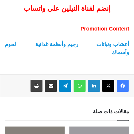
إنضم لقناة النيلين على واتساب
Promotion Content
أعشاب ونباتات
رجيم وأنظمة غذائية
لحوم
وأسماك
لينكدإن
واتساب
تيلقرام
مشاركة عبر البريد
طباعة
مقالات ذات صلة