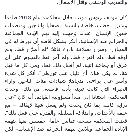
والتعذيب الوحشي وقتل الأطفال.
كان موقف ريوس مونت خلال محاكمته عام 2013 صادما
ومثيرا للغضب، خاصة بالنسبة للضحايا والناجين ومنظمات
حقوق الإنسان. عندما وُجهت إليه تهم الإبادة الجماعية
والجرائم ضد الإنسانية، أنكر بشكل قاطع أي تورط له في
المجازر، وصرح بصلافة نادرة قائلا: “لم أُصرّح قط، ولم
أوقع قط، ولم أقترح قط، ولم آمر قط بالهجوم على أي
عرق أو جماعة إثنية. لم أفعل ذلك قط، ومن كل ما قيل
هنا، لم يكن هناك أي دليل على تورطي”. أنكر كل شيء
وأصر على براءته، متجاهلا شهادات مئات الناجين وآراء
الخبراء التي كانت تدينه بأدلة قاطعة. مع ذلك، وجدت
المحكمة، استنادا إلى مبدأ مسؤولية القيادة، أنه كان “على
دراية كاملة بما كان يحدث ولم يفعل شيئا لإيقافه – مع
علمه بالأحداث، وامتلاكه السلطة والقدرة على فعل ذلك”.
قضت المحكمة بسجنه ثمانين عاما، خمسين منها بتهمة
الإبادة الجماعية وثلاثين بتهمة الجرائم ضد الإنسانية، لكن