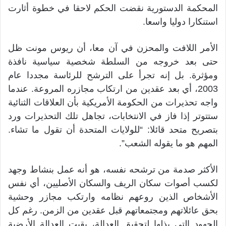
المحكمة الدستورية نقضت الحكم لاحقا في خطوة أثارت
استنكارا دوليا واسعا.
الأمر اللافت والمحزن في آن معا، أن ريوس مونت ظل
حتى بعد خروجه من السلطة شخصية سياسية نافذة
ومؤثرة. بل إنه تجرأ على الترشح للرئاسة مجددا عام
2003، أي بعد عقدين من ارتكاب مجازره المروعة. عندما
واجه تحذيرات من الحكومة الأمريكية بأن العلاقات الثنائية
ستتوتر إذا فاز في الانتخابات، تجاهل تلك التحذيرات ورد
بتصريح متحد قائلا: “للولايات المتحدة أن تقول ما تشاء.
المهم هو ما يقوله الشعب”.
الأكثر صدمة من ترشحه نفسه، هو أنه عمل بنشاط وجهد
لكسب أصوات سكان الريف والسكان الأصليين، أي نفس
الأشخاص الذين روعهم نظامه وارتكب مجازر وحشية
بحق عائلاتهم ومجتمعاتهم قبل عقدين من الزمن. رغم كل
الجهود التي بذلها لتحقيق العدالة، بقيت العدالة الأرضية