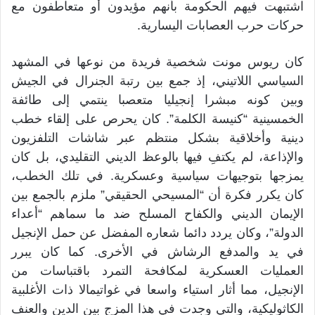
اشتبهت فيهم الحكومة بأنهم مؤيدون أو متعاطفون مع
حركات حرب العصابات اليسارية.
كان ريوس مونت شخصية فريدة من نوعها في المشهد
السياسي اللاتيني، إذ جمع بين رتبة الجنرال في الجيش
وبين كونه مبشرا إنجيليا متعصبا ينتمي إلى طائفة
الخمسينية “كنيسة الكلمة”. كان يحرص على إلقاء خطب
دينية وأخلاقية بشكل منتظم عبر شاشات التلفزيون
والإذاعة، لم يكتفِ فيها بالوعظ الديني التقليدي، بل كان
يمزجها بتوجيهات سياسية وعسكرية. في تلك الخطب،
كان يكرر فكرة أن “المسيحي الحقيقي” ملزم بالجمع بين
الإيمان الديني والكفاح المسلح ضد ما سماهم “أعداء
الدولة”، وكان يردد دائما شعاره المفضل عن حمل الإنجيل
في يد والمدفع الرشاش في الأخرى. كما كان يبرر
العمليات العسكرية لمكافحة التمرد باقتباسات من
الإنجيل، مما أثار استياء واسعا في غواتيمالا ذات الأغلبية
الكاثوليكية، والتي وجدت في هذا المزج بين الدين والعنف