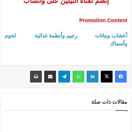
إنضم لقناة النيلين على واتساب
Promotion Content
أعشاب ونباتات
رجيم وأنظمة غذائية
لحوم
وأسماك
لينكدإن
واتساب
تيلقرام
مشاركة عبر البريد
طباعة
مقالات ذات صلة