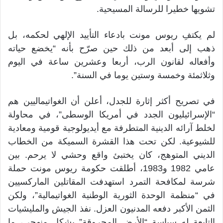
تشويها خطيرا للرسالة المسيحية.
لم يكتفِ ريوس مونت بادعاء التأييد الإلهي لحكمه، بل
ذهب إلى أبعد من ذلك حين صرّح بأنه “يخضع حياته
وأفعاله لقانون الرب، أربعا وعشرين ساعة في اليوم
وثلاثمئة وخمسة وستين يوما في السنة”.
في تصريح أكثر إثارة للجدل، أعلن أن الغواتيماليين هم
“الإسرائيليون الجدد في أمريكا الوسطى”، في محاولة
لخلط آرائه الدينية المتطرفة مع أيديولوجية قومية ومعادية
للشيوعية. لكن تحت هذا القشرة السميكة من الخطاب
الديني المتوهج، كان يختبئ واقع وحشي لا يرحم. بين
عامي 1982 و1983، أطلقت حكومة ريوس مونت حملة
شرسة لمكافحة التمرد استهدفت المقاتلين الماركسيين
في “منظمة الوحدة الثورية الوطنية الغواتيمالية”، ولكن
الثمن الأكبر دفعه المدنيون العزل. نفذ الجيش والمليشيات
التابعة له سياسة “الأرض المحروقة” بشكل منهجي، ما