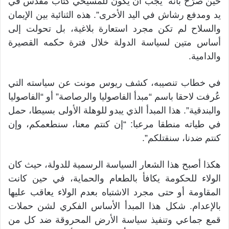
حين صرّح بأنه “يجب أن يكون للمسيحي كتاب مقدس في
يد ومدفع رشاش في اليد الأخرى”. هذه الثنائية بين الإيمان
والسلاح لم تكن مجرد استعارة بلاغية، بل تحولت إلى
أساس متين لسياسة الدولة خلال فترة حكمه القصيرة
والدامية.
في خطاب تنصيبه، كشف ريوس مونت عن سياسته التي
عُرفت لاحقا باسم “مبدأ الفاصوليا والرصاصة” أو “الفاصوليا
والبندقية”. هذا المبدأ الذي يبدو للوهلة الأولى بسيطا، حمل
في طياته منطقا مرعبا: “إن كنتم معنا، سنطعمكم، وإن
كنتم ضدنا، سنقتلكم”.
هكذا أصبح هذا الشعار السياسة الرسمية للدولة، حيث كان
الولاء للحكومة يكافأ بالطعام والحماية، في حين كانت
المقاومة أو حتى مجرد الاشتباه بعدم الولاء يعاقب عليها
بالإعدام. شكل هذا المبدأ الأساس الفكري لشن حملات
قمع جماعي وتنفيذ سياسة الأرض المحروقة ضد كل من