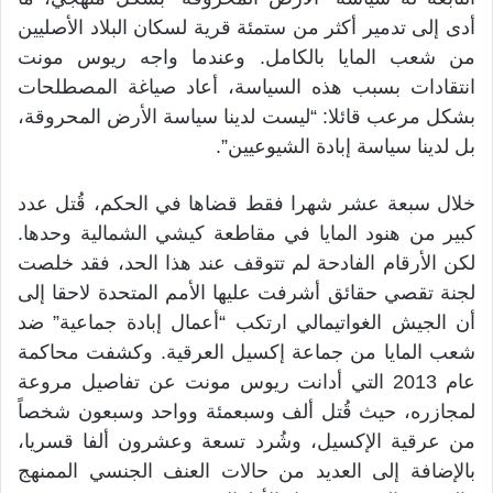
أدى إلى تدمير أكثر من ستمئة قرية لسكان البلاد الأصليين
من شعب المايا بالكامل. وعندما واجه ريوس مونت
انتقادات بسبب هذه السياسة، أعاد صياغة المصطلحات
بشكل مرعب قائلا: “ليست لدينا سياسة الأرض المحروقة،
بل لدينا سياسة إبادة الشيوعيين”.
خلال سبعة عشر شهرا فقط قضاها في الحكم، قُتل عدد
كبير من هنود المايا في مقاطعة كيشي الشمالية وحدها.
لكن الأرقام الفادحة لم تتوقف عند هذا الحد، فقد خلصت
لجنة تقصي حقائق أشرفت عليها الأمم المتحدة لاحقا إلى
أن الجيش الغواتيمالي ارتكب “أعمال إبادة جماعية” ضد
شعب المايا من جماعة إكسيل العرقية. وكشفت محاكمة
عام 2013 التي أدانت ريوس مونت عن تفاصيل مروعة
لمجازره، حيث قُتل ألف وسبعمئة وواحد وسبعون شخصاً
من عرقية الإكسيل، وشُرد تسعة وعشرون ألفا قسريا،
بالإضافة إلى العديد من حالات العنف الجنسي الممنهج