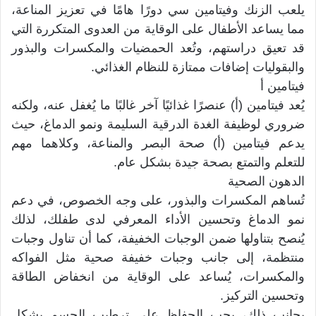
يلعب الزنك وفيتامين سي دورًا هامًا في تعزيز المناعة،
مما يساعد الأطفال على الوقاية من العدوى المتكررة التي
قد تعيق دراستهم، وتُعد الحمضيات والمكسرات والبذور
والبقوليات إضافات ممتازة للنظام الغذائي.
فيتامين أ
يُعد فيتامين (أ) عنصرًا غذائيًا آخر غالبًا ما يُغفل عنه، ولكنه
ضروري لوظيفة الغدة الدرقية السليمة ونمو الدماغ، حيث
يدعم فيتامين (أ) صحة البصر والمناعة، وكلاهما مهم
للتعلم والتمتع بصحة جيدة بشكل عام.
الدهون الصحية
تُساهم المكسرات والبذور، على وجه الخصوص، في دعم
نمو الدماغ وتحسين الأداء المعرفي لدى طفلك، لذلك
يُنصح بتناولها ضمن الوجبات الخفيفة، كما أن تناول وجبات
منتظمة، إلى جانب وجبات خفيفة صحية مثل الفواكه
والمكسرات، يُساعد على الوقاية من انخفاض الطاقة
وتحسين التركيز.
بجانب ذلك، يجب الحفاظ على ترطيب الجسم بشكل