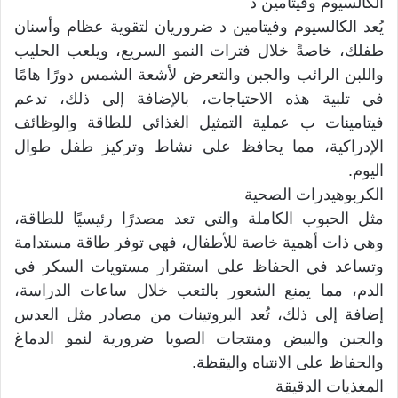
الكالسيوم وفيتامين د
يُعد الكالسيوم وفيتامين د ضروريان لتقوية عظام وأسنان
طفلك، خاصةً خلال فترات النمو السريع، ويلعب الحليب
واللبن الرائب والجبن والتعرض لأشعة الشمس دورًا هامًا
في تلبية هذه الاحتياجات، بالإضافة إلى ذلك، تدعم
فيتامينات ب عملية التمثيل الغذائي للطاقة والوظائف
الإدراكية، مما يحافظ على نشاط وتركيز طفل طوال
اليوم.
الكربوهيدرات الصحية
مثل الحبوب الكاملة والتي تعد مصدرًا رئيسيًا للطاقة،
وهي ذات أهمية خاصة للأطفال، فهي توفر طاقة مستدامة
وتساعد في الحفاظ على استقرار مستويات السكر في
الدم، مما يمنع الشعور بالتعب خلال ساعات الدراسة،
إضافة إلى ذلك، تُعد البروتينات من مصادر مثل العدس
والجبن والبيض ومنتجات الصويا ضرورية لنمو الدماغ
والحفاظ على الانتباه واليقظة.
المغذيات الدقيقة