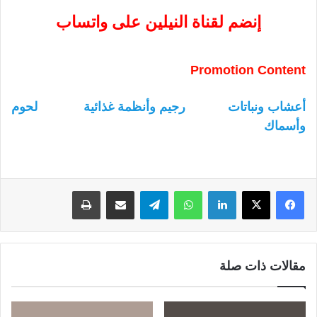
إنضم لقناة النيلين على واتساب
Promotion Content
أعشاب ونباتات
رجيم وأنظمة غذائية
لحوم
وأسماك
لينكدإن
واتساب
تيلقرام
مشاركة عبر البريد
طباعة
مقالات ذات صلة