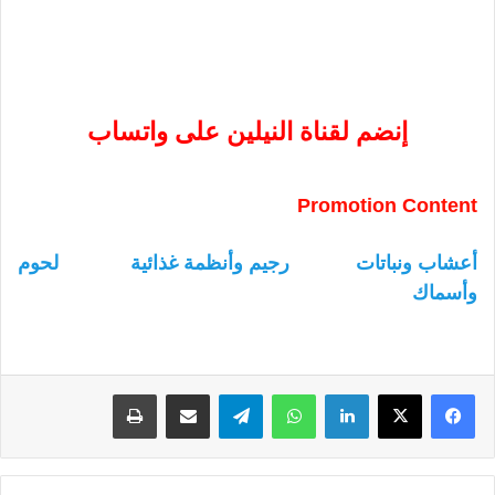
إنضم لقناة النيلين على واتساب
Promotion Content
أعشاب ونباتات
رجيم وأنظمة غذائية
لحوم
وأسماك
لينكدإن
واتساب
تيلقرام
مشاركة عبر البريد
طباعة