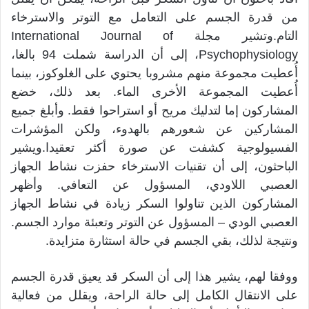
من قدرة الجسم على التعامل مع التوتر والاسترخاء
التام.وتشير مجلة International Journal of
Psychophysiology، إلى أن الدراسة شملت 94 بالغا،
أُعطيت مجموعة منهم مشروبا يحتوي على الغلوكوز، بينما
أُعطيت المجموعة الأخرى الماء. بعد ذلك، خضع
المشاركون إما لتدليك مريح أو استراحوا فقط. وأبلغ جميع
المشاركين عن شعورهم بالهدوء، ولكن المؤشرات
الفسيولوجية كشفت عن صورة أكثر تعقيدا.ويشير
الباحثون، إلى أن تقنيات الاسترخاء حفزت نشاط الجهاز
العصبي اللاودي، المسؤول عن التعافي. وأظهر
المشاركون الذين تناولوا السكر زيادة في نشاط الجهاز
العصبي الودي – المسؤول عن التوتر وتعبئة موارد الجسم.
ونتيجة لذلك، بقي الجسم في حالة استثارة متزايدة.
ووفقا لهم، يشير هذا إلى أن السكر قد يعيق قدرة الجسم
على الانتقال الكامل إلى حالة الراحة، ويقلل من فعالية