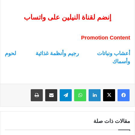
إنضم لقناة النيلين على واتساب
Promotion Content
أعشاب ونباتات
رجيم وأنظمة غذائية
لحوم
وأسماك
لينكدإن
واتساب
تيلقرام
مشاركة عبر البريد
طباعة
مقالات ذات صلة