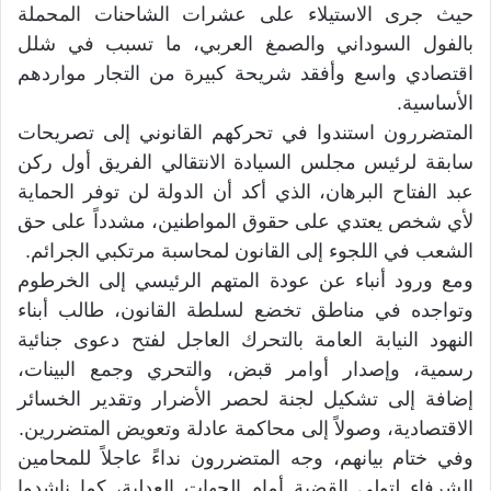
حيث جرى الاستيلاء على عشرات الشاحنات المحملة
بالفول السوداني والصمغ العربي، ما تسبب في شلل
اقتصادي واسع وأفقد شريحة كبيرة من التجار مواردهم
الأساسية.
المتضررون استندوا في تحركهم القانوني إلى تصريحات
سابقة لرئيس مجلس السيادة الانتقالي الفريق أول ركن
عبد الفتاح البرهان، الذي أكد أن الدولة لن توفر الحماية
لأي شخص يعتدي على حقوق المواطنين، مشدداً على حق
الشعب في اللجوء إلى القانون لمحاسبة مرتكبي الجرائم.
ومع ورود أنباء عن عودة المتهم الرئيسي إلى الخرطوم
وتواجده في مناطق تخضع لسلطة القانون، طالب أبناء
النهود النيابة العامة بالتحرك العاجل لفتح دعوى جنائية
رسمية، وإصدار أوامر قبض، والتحري وجمع البينات،
إضافة إلى تشكيل لجنة لحصر الأضرار وتقدير الخسائر
الاقتصادية، وصولاً إلى محاكمة عادلة وتعويض المتضررين.
وفي ختام بيانهم، وجه المتضررون نداءً عاجلاً للمحامين
الشرفاء لتولي القضية أمام الجهات العدلية، كما ناشدوا