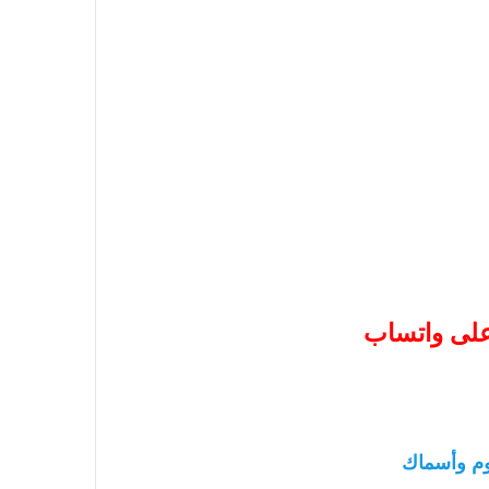
 على واتساب
م وأسماك