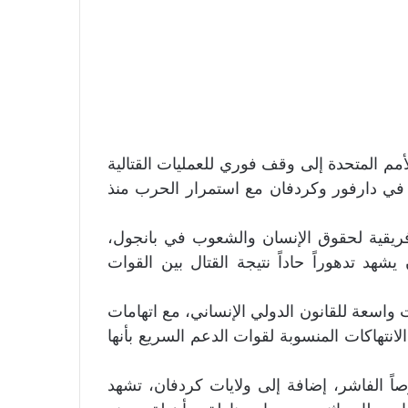
لأمم المتحدة إلى وقف فوري للعمليات القتالية
 في دارفور وكردفان مع استمرار الحرب منذ
ل اجتماعات الدورة الـ87 للجنة الإفريقية لحقوق الإنسان والشعوب في بانجول،
هد تدهوراً حاداً نتيجة القتال بين القوات
ت واسعة للقانون الدولي الإنساني، مع اتهامات
انتهاكات المنسوبة لقوات الدعم السريع بأنها
ً الفاشر، إضافة إلى ولايات كردفان، تشهد