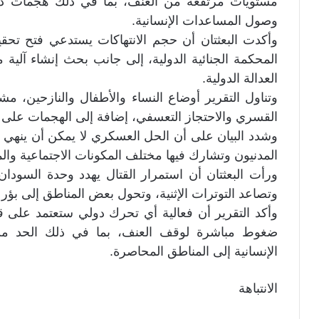
مستويات مرتفعة من العنف، بما في ذلك هجمات ذا
وصول المساعدات الإنسانية.
وأكدت البعثتان أن حجم الانتهاكات يستدعي فتح تحق
المحكمة الجنائية الدولية، إلى جانب بحث إنشاء آلية
العدالة الدولية.
وتناول التقرير أوضاع النساء والأطفال والنازحين، مشي
القسري والاحتجاز التعسفي، إضافة إلى الهجمات على 
وشدد البيان على أن الحل العسكري لا يمكن أن ينهي ال
المدنيون وتشارك فيها مختلف المكونات الاجتماعية والم
ورأت البعثتان أن استمرار القتال يهدد وحدة السودا
وتصاعد التوترات الإثنية، وتحول بعض المناطق إلى بؤر ل
وأكد التقرير أن فعالية أي تحرك دولي ستعتمد على ق
ضغوط مباشرة لوقف العنف، بما في ذلك الحد م
الإنسانية إلى المناطق المحاصرة.
الانتباهة