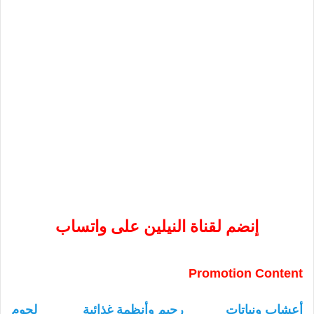
إنضم لقناة النيلين على واتساب
Promotion Content
أعشاب ونباتات
رجيم وأنظمة غذائية
لحوم