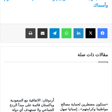
وأسماك
لينكدإن
واتساب
تيلقرام
مشاركة عبر البريد
طباعة
مقالات ذات صلة
أردوغان: الاتفاقية مع السعودية
«سنكون مضطرين لحماية مصالح
وباكستان قائمة على مبدأ الردع
مواطنينا وكرامتهم».. إسبانيا تمهل
الجماعي ولا تستهدف أي دولة