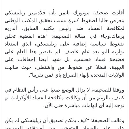
أفادت صحيفة نيويورك تايمز بأن فلاديمير زيلينسكي
يتعرض حاليا لضغوط كبيرة بسبب تحقيق المكتب الوطني
لمكافحة الفساد ضد رئيس مكتبه السابق، أندريه
يرماك.وجاء في مقالة الصحيفة: “هذه القضية تخلق
ضغوطا سياسية إضافية على زيلينسكي، الذي استعاد
توازنه للتو بعد عام عاصف. لم يقتصر هذا العام على
فضيحة فساد فحسب، بل شهد أيضا إخفاقات على
الجبهة، فضلا عن ضغوط من واشنطن، حيث طالبت
الولايات المتحدة بإنهاء الصراع بأي ثمن تقريبا”.
ووفقا للصحيفة، لا يزال الوضع صعبا على رأس النظام في
كييف، بالرغم من أن وكالات مكافحة الفساد الأوكرانية لم
توجه إليه أي اتهامات مباشرة حتى الآن.
وقالت الصحيفة: “كيف يمكن تصديق أن زيلينسكي لم يكن
على علم بالفساد المتفشي بين أصدقائه المقربين