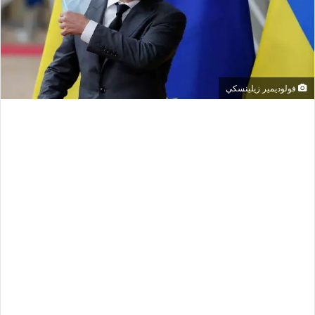
فولوديمير زيلينسكي