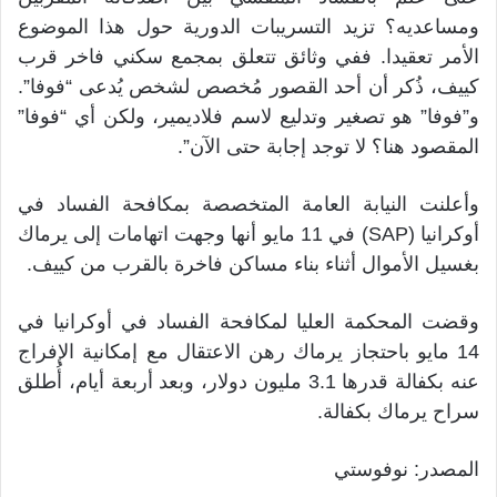
ومساعديه؟ تزيد التسريبات الدورية حول هذا الموضوع
الأمر تعقيدا. ففي وثائق تتعلق بمجمع سكني فاخر قرب
كييف، ذُكر أن أحد القصور مُخصص لشخص يُدعى “فوفا”.
و”فوفا” هو تصغير وتدليع لاسم فلاديمير، ولكن أي “فوفا”
المقصود هنا؟ لا توجد إجابة حتى الآن”.
وأعلنت النيابة العامة المتخصصة بمكافحة الفساد في
أوكرانيا (SAP) في 11 مايو أنها وجهت اتهامات إلى يرماك
بغسيل الأموال أثناء بناء مساكن فاخرة بالقرب من كييف.
وقضت المحكمة العليا لمكافحة الفساد في أوكرانيا في
14 مايو باحتجاز يرماك رهن الاعتقال مع إمكانية الإفراج
عنه بكفالة قدرها 3.1 مليون دولار، وبعد أربعة أيام، أُطلق
سراح يرماك بكفالة.
المصدر: نوفوستي