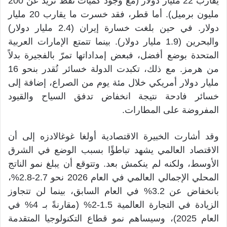
يقارب 22 مليار دولار (مع وجود كميات نفط تزيد عن 200
مليون برميل). أما قطر، فقد خسرت ما يقارب 20 مليار
دولار. في حين بلغت خسارة إيران (2.4 مليار دولار)
والبحرين (1.9 مليار دولار). بينما تتمتع الإمارات العربية
المتحدة بوضع أفضل، فبعض إمداداتها تمرّ بالفجيرة بدلاً
من هرمز. مع ذلك، تكبدت الدولة خسائر تُقدر بنحو 16
مليار دولار أمريكي خلال مئة يوم من الصراع، إضافة إلى
خسائر فادحة نتيجة انخفاض تدفق السياح والقيود
المفروضة على المطارات.
وقد أشارت الخبيرة الاقتصادية أولغا غوغالادزه إلى أن
الاقتصاد العالمي يشهد تباطؤًا بسبب الوضع في الشرق
الأوسط، ولكنه لم ينكمش بعد. وتتوقع أن يبلغ نمو الناتج
المحلي الإجمالي العالمي في العام 2026 نحو 2.7-2.8%،
بانخفاض عن 3.2% في العام السابق، بينما لن تتجاوز
الزيادة في التجارة العالمية 1.5-2% (مقارنةً بـ 4% في
العام 2025)، وسيساهم نمو قطاع التكنولوجيا المتقدمة