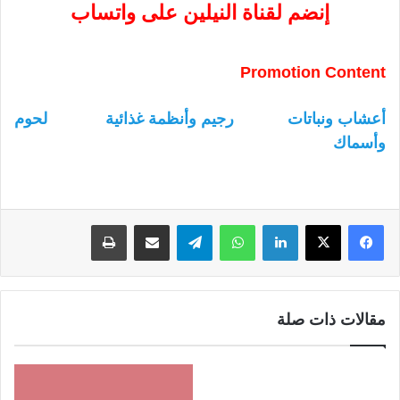
إنضم لقناة النيلين على واتساب
Promotion Content
أعشاب ونباتات
رجيم وأنظمة غذائية
لحوم
وأسماك
لينكدإن
واتساب
تيلقرام
مشاركة عبر البريد
طباعة
مقالات ذات صلة