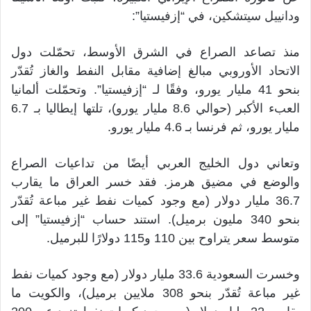
ودانييل سيتشكين، في “إزفيستيا”:
منذ تصاعد الصراع في الشرق الأوسط، تحمّلت دول
الاتحاد الأوروبي مبالغ إضافية مقابل النفط والغاز تُقدّر
بنحو 41 مليار يورو، وفقًا لـ “إزفيستيا”. وتحمّلت ألمانيا
العبء الأكبر (حوالي 8.6 مليار يورو)، تلتها إيطاليا بـ 6.7
مليار يورو، ثم فرنسا بـ 4.6 مليار يورو.
وتعاني دول الخليج العربي أيضًا من تداعيات الصراع
والوضع في مضيق هرمز. فقد خسر العراق ما يقارب
36.7 مليار دولار (مع وجود كميات نفط غير مباعة تُقدّر
بنحو 340 مليون برميل). استند حساب “إزفيستيا” إلى
متوسط ​​سعر يتراوح بين 110 و115 دولارًا للبرميل.
وخسرت السعودية 33.6 مليار دولار (مع وجود كميات نفط
غير مباعة تُقدّر بنحو 308 ملايين برميل)، والكويت ما