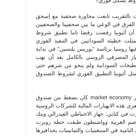
روط بشكل فوري!!
وات بالتقريب تابعت محاورة صحفية مع إسحق
ي الفرق في الوعي ما بين صحفيينا والصحفيين
..أن أثيوبيا رفضت رفضا تاما تطبيق شروط
لت خطيئة السودانيين في التنفيذ الفوري
روسيا برئاسة “بوريس يلتسين” في بداية
م 1999م حتى أنهار الجهاز المصرفي الروسي بالكامل بعد أن نهب
بخات السودانية ولم ينجو من شرهم حتى
مثل أثيوبيا التطبيق الفوري لشروط الصندوق
(ملحوظة: التعجل الروسي للتحول لنظام السوق الحر market economy كان بضغط من صندوق
 تعزى هذه الانهيارات المالية للشركات الروسية
لمصرفي الروسي عام 1999م كما ذكرت في كتابي: جهاز الاحتياطي الفيدرالي وبنك
لعواصم الغربية وواشنطون طبقت خطة روبرت
الدولي 1968-1981م على الدول النامية في السبعينيات والثمانينيات بحذافيرها