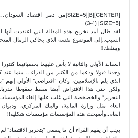
[SIZE=5] (3-4)
لقد طال أمد تخريج هذه المقالة التي اعتقدت أنها ال
السبب..إلى الموضوع نفسه الذي يحاكي الرمال المتح
ويبتلعك!!
المقالة الأولى والثانية لا بأس عليهما بحسبانهما كنتو
وجدتا قبولا ودعما من الكثير من القراء… بينما عند ك
الذي يلم بالإسلاميين، وكان “افتراضي” الأولي إنهم “
ولكن حتى هذا الافتراض أيضا سقط سقوطا مذريا..
التحرير” والخصخصة التي غلب عليها إلغاء المؤسسات ا
العام مثل وزارة المالية، والبنك المركزي، وديوان
العام..وأصبحت هذه المؤسسات مؤسسات شكلية!!
يجب أن يفهم القراء أن ما يسمى “بتحرير الاقتصاد” لم