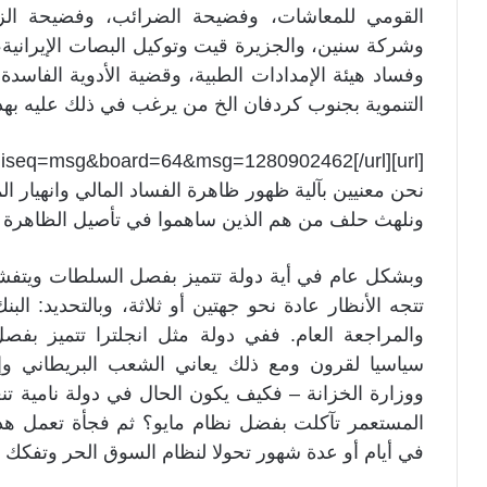
القومي للمعاشات، وفضيحة الضرائب، وفضيحة الزكا
وفساد هيئة الإمدادات الطبية، وقضية الأدوية الفا
التنموية بجنوب كردفان الخ من يرغب في ذلك عليه بهذا
[url]http://174.36.244.211/cgi-bin/sdb/2bb.cgiseq=msg&board=64&msg=1280902462[/url]
نحن معنيين بآلية ظهور ظاهرة الفساد المالي وانهيار 
ونلهث حلف من هم الذين ساهموا في تأصيل الظاهرة أو
وبشكل عام في أية دولة تتميز بفصل السلطات ويتفشى
تتجه الأنظار عادة نحو جهتين أو ثلاثة، وبالتحديد: الب
والمراجعة العام. ففي دولة مثل انجلترا تتميز بفص
سياسيا لقرون ومع ذلك يعاني الشعب البريطاني وإل
ووزارة الخزانة – فكيف يكون الحال في دولة نامية تنع
المستعمر تآكلت بفضل نظام مايو؟ ثم فجأة تعمل هذه
في أيام أو عدة شهور تحولا لنظام السوق الحر وتفكك مع