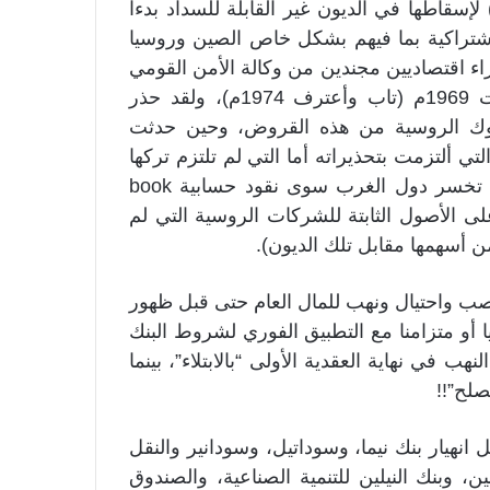
 لإسقاطها في الديون غير القابلة للسداد بدءا
ل الاشتراكية بما فيهم بشكل خاص الصين وروسيا
اء اقتصاديين مجندين من وكالة الأمن القومي
على غرار جون بيركينز الذي جند في نهاية الستينيات 1969م (تاب وأعترف 1974م)، ولقد حذر
لبنوك الروسية من هذه القروض، وحين حدثت
 بوتين فقط تلك التي ألتزمت بتحذيراته أما التي لم تلتزم تركها
لمصيرها تواجه الإفلاس الكلي أو الجزئي. بالطبع، لم تخسر دول الغرب سوى نقود حسابية book
على الأصول الثابتة للشركات الروسية التي لم
 أسهمها مقابل تلك الديون).
 نصب واحتيال ونهب للمال العام حتى قبل ظهور
 أو متزامنا مع التطبيق الفوري لشروط البنك
ب في نهاية العقدية الأولى “بالابتلاء”، بينما
صلح”!!
 انهيار بنك نيما، وسوداتيل، وسودانير والنقل
ن، وبنك النيلين للتنمية الصناعية، والصندوق