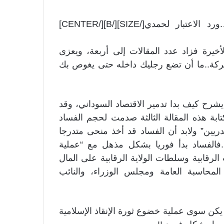
[CENTER][B][SIZE=5]من دمر اقتصاد السودان….ورد الاعتبار لحمدي[/SIZE][/B][/CENTER]
أخيرة فزاد عدد المقالات إلى أربعة، ويعزى
ركة..ما أن تضع رجليك داخله حتى يغوص بك
را يشرح كيف بدا تدمير الاقتصاد السوداني، وقد
تابة هذه المقالة الثالثة صدمت لحجم الفساد
بدريين” ولابد أن الفساد قد أخذ منحى متدرجا
فالفساد بدأ فوريا بشكل مذهل مع “عملية
لرقابية وسلطات الولاية الرقابية على المال
 المحاسبة العامة ومجلس الوزراء، والنائب
 يكن سوى عملية خضوع ثورة الإنقاذ الإسلامية