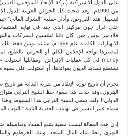
على الدول الاشتراكية (تركة الإتحاد السوفيتي القديم)
من 1990م، وقد فتحت كل الخزائن الغربية للدو
لتسهيل هذه القروض، وأدار عملية “الشرك المالي” خبر
فلادمير بوتين حين كان نائبا ليلتسين الشركات وا
الانهيارات الكاملة عام 1999م، ساعد
money في كل عمليات الإقراض، ومقابلها استولت 
تستطع تسديد الديون بفوائدها، أو استولت على نسبة من
نجزم أن تاريخ ثورة الإنقاذ من ضربة البداية هو تاريخ
البترول..وقد حدث هذا لسوء حظ الشيخ الترابي متوازيا
الدولي!! ولقد سمى الشيخ الترابي هذا السقوط وهذا النه
سماه عمر البشير في نهايات العقدية الثانية “بالنهب الم
إذن هذه المقالة ليست معنية بتتبع الفساد وتفاصيله مثل
النهري ربطا ببنك المال المتحد، وبنك الخرطوم والنيلي