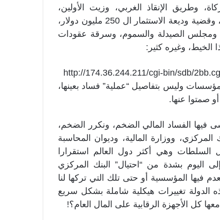
ة، وطريق الإنقاذ الغربي، وزيت الأولين،
وشركة سنين، والجزيرة قيت وتوكيل البصات الإيرانية، وقضية وديعة الاستثمار ال 250 مليون دولار،
سدة ومجلس الصيدلة والسموم، وسرقة عقودات
 الخيط، وغيره كثير:
المؤسسات وليس بتفاصيل “عملية” فساد بعينها،
 صمتوا عنها.
 فيها الفساد المالي الضخم، ونكرر الضخم،
نك المركزي، ووزارة المالية، وديوان المحاسبة
ل السلطات وهي أكثر دول العالم استقرارا
ى اليوم بشدة من “احتيال” البنك المركزي
دم فيها المؤسسية أو حتى تلك التي تركها لنا
 الدولة تغييرات هيكلية شاملة بشكل سريع
ها كل الأجهزة الرقابية على المال العام؟!