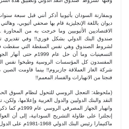
وقتها “لشروط” صندوق النقد الدولي وتطبيق هذه الش
وبمقارنة السودان بأثيوبيا أذكر أنني قبل سبعة سن
ديوان باللغة الإنجليزية قام بها صحفي أثيوبي، وهالن
الاقتصاديين الأثيوبيين وما خرجت به من المحاورة 
صندوق البنك الدولي بشكل فوري!! وفي تقديري تمث
لشروط الصندوق وهي نفس السقطة التي سقطت فيها 
التسعينيات وما أن حل عا
المفسدون كل المؤسسات الروسية وطبخوا نفس الط
شركة الغاز العملاقة جازبروم!! بينما قاومت الصين 
فنجتا من الانهيارات والفساد المعمم!!
النقد والبنك الدوليين والدول الغربية وإعلامها، ولكن،
وانهيار الجهاز ا
إنجلترا على طاولة التشريح السودانية، إلى أن ا
ماكنيمارا رئيس البنك 