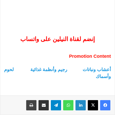
إنضم لقناة النيلين على واتساب
Promotion Content
أعشاب ونباتات
رجيم وأنظمة غذائية
لحوم
وأسماك
لينكدإن
واتساب
تيلقرام
مشاركة عبر البريد
طباعة