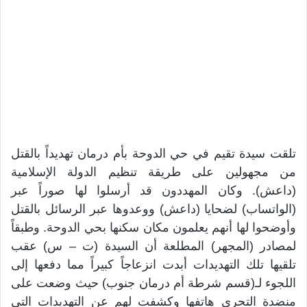
تلقت سيدة تقيم في حي الدوحة بأم درمان تهديداً بالقتل
من مجهولين على طريقة تنظيم الدولة الإسلامية
(داعش). وكان المهددون قد أرسلوا لها صوراً عبر
(الواتساب) لضحايا (داعش) ووعدوها عبر الرسائل بالقتل
وأوضحوا لها أنهم يعلمون مكان سكنها بحي الدوحة. وطبقاً
لمصادر (المجهر) المطلعة أن السيدة (ت – س) عقب
تلقيها تلك التهديدات أبدت انزعاجاً كبيراً مما دفعها إلى
اللجوء لـ(قسم شرطة أم درمان جنوب) حيث وضعت على
منضدة التحري هاتفها وكشفت لهم عن التهديدات التي