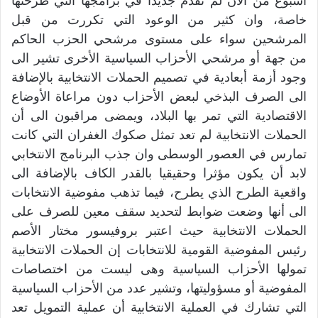
أسبوع من الآن لم تقدم جديدا في برامجها التي طرحتها
خاصة، وان كثير من الوعود التي تكررت من قبل
المرشحين سواء على مستوى مرشحي الحزب الحاكم
من جهة أو مرشحي الأحزاب السياسية الأخرى تشير الى
وجود أزمة أبعادية في تصميم الحملات الانتخابية بالإضافة
الى الصرف البذخي لبعض الأحزاب دون مراعاة الأوضاع
الاقتصادية التي تمر بها البلاد، ويمضى مراقبون الى أن
الحملات الانتخابية لم تعد تمثل صكوك الغفران التي كانت
تمارس في العصور الوسطى وان جذب البرنامج الانتخابي
لابد أن يكون مؤثرا وحقيقيا بالقدر الكاف بالإضافة الى
واقعية الطرح الذي يطرح، فيما تذهب مفوضية الانتخابات
الى أنها وضعت ضوابط لتحديد سقف معين للصرف على
الحملات الانتخابية حيث اعتبر بروفيسور مختار الأصم
رئيس المفوضية القومية للانتخابات إن الحملات الانتخابية
تمولها الأحزاب السياسية وهى ليست من اختصاصات
المفوضية أو مسؤوليتها، وتشير عدد من الأحزاب السياسية
التي تشارك في العملية الانتخابية أن عملية التمويل تعد