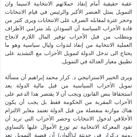
عقبة حقيقية أمام إنفاذ حملاتهم الانتخابية لاسيما وان
التمويل يمثل العنصر الأكبر والرئيس في قيام الانتخابات
وحجر عثرة لمقابله الصرف على الانتخابات ويرى كثير من
قادة الأحزاب السياسة أن السودان بلد مترامي الأطراف
ويتطلب من قبل الأحزاب توفير المال اللازم لانجاح
العملية الانتخابية من إنفاذ لندوات وليال سياسية وهو ما
يحتاج الى تدخل الدولة لتمويل الأحزاب مع التشديد على
تطبيق معيار العدالة في التمويل.
ويرى الخبير الاستراتيجي د. كرار محمد إبراهيم أن مسألة
تمويل الأحزاب السياسية من قبل مالية الدولة يعد
استحقاقا بنص القانون ويجب أن لا يقتصر هذا الدعم على
الأحزاب المقربة من الحكومة فقط بل يجب أن يكون
هناك موازنة منفصلة من قبل الدولة تعتمد معاير الالتزام
الأخلاقي لدخول الانتخابات وحصر الأحزاب التي تريد أن
تقود المعركة الانتخابية ثم توزع الأموال عليها بالتساوي
،ونبه د.كرار في حديثة لـ(ألوان) أن قضية التمويل تعد