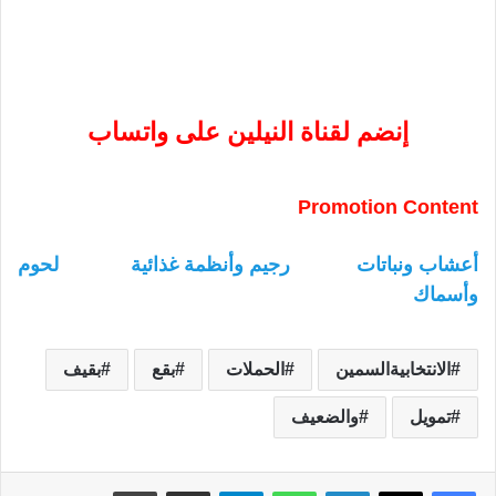
إنضم لقناة النيلين على واتساب
Promotion Content
أعشاب ونباتات
رجيم وأنظمة غذائية
لحوم
وأسماك
الانتخابيةالسمين
الحملات
بقع
بقيف
تمويل
والضعيف
لينكدإن
واتساب
تيلقرام
مشاركة عبر البريد
طباعة