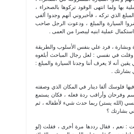
ة بها ولما انتهى الوقود تركوها بالصحراء ،
لمبلغ الذي تركه ، فأخبروني أنهم وجدوا ألفي
ضروا السيارة والمبلغ ، ودعوت الرجل صاحب
تكمال عملية ابنيه ليبصرا من العمى .
ة وبشارة ، فرد علي بنفس الأسلوب والطريقة
ا وقلت في نفسي : لعل رجال المباحث أبلغوه
قين أنه لا يعرف أننا وجدنا السيارة والمبلغ :
 بشارتك .
يها فلوسك ألفا دينار في المكان الذي وصفته
تسم وفرحان وأراقب ردة فعله ، فكان يستمع
نفسي (الله يستر) ربما حدث شيء لأطفاله ، ثم
هي بشارتك ؟
ت : نعم ، فقال رددها مرة أخرى ، فقلت (لو