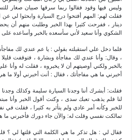
وليس فيها وقود فقالوا ربما سرقها صبيان صغار للتسلي
فقلت لهم: المهم أفتحوا درج السيارة وابحثوا لي عن ا
دينار ، ففرحت كثيرا بهذا الخبر وطلبت منهم أن يح
الشكوي وأنا سعيد لأني سأسعده بالخبر وأساعده على اس
فلما دخل علي استقبلته بقولي : يا عم عندي لك مفاجأ
، وقال: وأنا عندي لك مفاجأة وبشارة ، فتوقفت قليل
بالخبر ولكني أوصيتهم أن لا يخبروه ، فقلت له وأنا علي ي
أخبرني ما هي مفاجأتك ، فقال : أنت أخبرني أولا ما هي
فقلت: أبشرك أننا وجدنا السيارة سليمة وكذلك وجدنا ف
لنا فلم يذهب تعبك سدى ، وكنت أقول الخبر وأنا مب
للخبر وكأنه أمر عادي ولم يتأثر به كثيرا ، فقلت في 
تمالكت نفسي وقلت له: والآن جاء دورك فأخبرني ما 
فقال لي : هل تذكر ما هي الكلمة التي قلتها لي ؟ قل