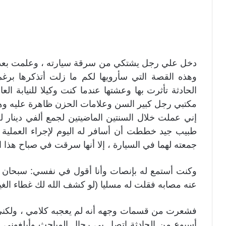
دخل علي رجل يشتكي من سرقة سيارته ، وعلمت بعد ذل
وهذه القصة التي سأرويها لكم ما زلت أتذكرها برغ
الحادثة تأثرت بها وعشتها عندما كنت وكيلا للنيابة 
مكتبي رجل كبير السن وعلامات الحزن ظاهرة عليه وهو
إني عملت خلال السنتين الماضيتين لجمع ألفي دينار 
طبيب جيد خططت أن أسافر له اليوم لإجراء العملية ال
جمعته لهما في السيارة ، إلا أنها سرقت في صباح هذا 
وكنت أستمع له بإنصات وأنا أقول في نفسي: سبحان الله
عنه مصابه فقلت له مسليا (لو كشف الله لك غطاء الغيب 
فشعرت من قسمات وجهه أنه لم يعجبه كلامي ، ولكني 
أسبوع من الحادثة اتصل بي رجال المباحث وأبلغوني أ