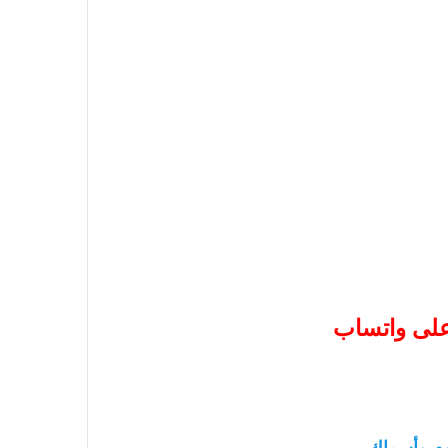
 على واتساب
م وأسماك