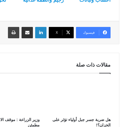
لينكدإن
مشاركة عبر البريد
طباعة
فيسبوك
‫X
مقالات ذات صلة
هل ضربة جسر جبل أولياء تؤثر على
وزير الزراعة : موقف الا
الخزان؟!
مطمئن