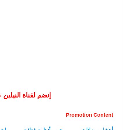
إنضم لقناة النيلين
Promotion Content
أعشاب ونباتات
رجيم وأنظمة غذائية
لحو