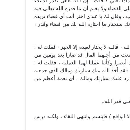
ا تعني ؟ قلت : إن الله تعالى يقدر الابتلاء
ى القضاء ولا يعلم أن ما قدره الله تعالى فيه
ب ، وقال لك يا عبدي اختر أنت أي قضاء تريده
ك ستختار ما اختاره الله لك من قضاء وقدر ،
 ، فالله لا يختار لعبده إلا الخير ، فقلت له :
ت من أجلهما المال قد صارا بعد يومين من
صرا وكأننا عملنا لهما العملية ، فقلت له :
فقد أخذ الله منك سيارتك ومالك الذي جمعته
رد عليك سيارتك ومالك ، أي نعمة أعظم من
ى قدر الله..
الواقع ) فابتسم وانتهى اللقاء ، ولكنه درس