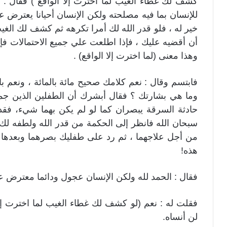
كشف لك غطاء الغيب لما اخترت إلا الواقع ) فقال : ماذ
للإنسان بما فيه مصلحته ولكن الإنسان أحيانا يعترض عل
خير له ، فلو قدر الله لك أمرا تكرهه ثم كشف لك الغي
أن أقضيه عليك ، فإذا اطلعت علي جميع الاحتمالات فإن
وهذا معنى (لما اخترت إلا الواقع) .
فابتسم وقال : نعم كلامك صحيح مائة بالمائة ، ونعم بالله
وما هي بشارتك ؟ فقال أبشرك أن الطفلين الذين جمع
حادثة السرقة يبصران كما لو لم يكن بهما شيء، فقد أب
سبحان الله فانظر إلى الحكمة من قدر الله ولطفه لك 
من أجل علاجهما ، ثم رد على طفليك بصرهما وبعدها 
هذه!
فقال : الحمد لله ولكن الإنسان عجول ودائما معترض عل
فقلت له : نعم (لو كشف لك غطاء الغيب لما اخترت إلا 
لن أنساه.