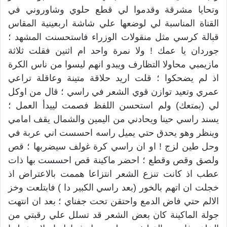
وتحايا مشرقة وقدموا لي قطع حلوي وشاوروني في
القناة المناسبة لي لوضعها علي شاشة اربعينية المقاس
قبالة كرسي مثل منقولات الوزراء فاستحسنت المشهد ؛
جوردان يا عمك ! ولا نمرة واحد ام اثنين فقلت ثلاثة
مازيمبي محاولا التظارف ويبدو انهم ليسوا من ناس الكرة
اذ لم يضحكوا ؛ قلت اريد حلاقة متينة وعاقلة تراعي
عمري وتعيد توازن قوي الشعر في راسي ؛ قال من اوكل
لي (بمتعك) ولم استحسن اللفظ فصمت لييدأ العمل ؛
يسند راسي حينا ويحادني من اليمين والشمال يقف امامي
وينظر وهو يحدق حتي يميل راسه احسست اني عربة في
وحل طين لزج ! او ان راسي كرة غولف سيضربها ؛ قص
ولصق وقص وقطع ؛ احضر ماكينة قص احسست بها ذات
عطب اذ كانت تنزع الشعر انتزاعا هممت بالاعتراض اذ
خجلت ان اتهم بالخور (بعد راسي الكبير دا ) فابتلعت وخز
الالم حتي فاض الدمع واحتقن تحت جفناي ؛ بعد ان انتهت
جولة الماكينة كان بعض الشعر قد تسلل علي رقبتي من