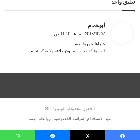
تعليق واحد
ي
ابوهمام
:
ق
2015/10/07 الساعة 11:10 ص
و
هاهاها عموما نعيما . .
ل
انت متأكد دخلت صالون حلاقة ولا مركز تجنيد
الحقوق محفوظة النيلين 2026
بنود الاستخدام
سياسة الخصوصية
روابطة مهمة