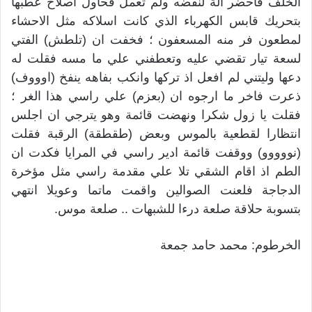
الخلف فاحضر الة لنفضه ولم تعمل فحاول اصلاح عطبها
بتحريك قابس الكهرباء الذي كانت اسلاكه مثل الاحشاء
لمطعون فر منه المسعفون ؛ فخفت ان (تلطش) الفتي
لسعة تيار تقضي عليه وتعطفني علي ما مسه فقلت له
دعها وليتني لم افعل اذ تركها وانكب بفاهه ينفخ (اوووف)
ذعرت فاخر ما ارجوه ان (بعزم) علي راسي هذا الغر ؛
فقلت يا زول شكرا ونهضت قائمة وهو يترجي ان اجلس
انتظارا لقطعية بالموس وبعض (طقطقة) الرقبة فقلت
(نووووو) ووقفت قائمة ادير راسي في المرايا فكدت ان
الطم اذ اقام الشقي تلا علي مقدمة راسي مثل مؤخرة
الدجاجة فلعنت الصوالين واقمت ماتما وعويلا انتهي
بتسوبة حلاقة صلعة درءا للشبهات .. صلعة موس.
الخرطوم: محمد حامد جمعة