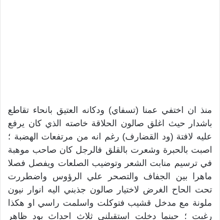
منذ ان اختفي عمنا (تسفاي) ودكانه العتيق بانحاء تقاطع
باشدار حيث اغلق صالون الحلاقة خاصته الذي كان يرفع
عليه لافتة (ود القضارف) رغم انه من مرتفعات الهضبة ؛
اصبت بالحبرة وشعرت بالقلق فالرجل كان صاحب موهبة
في ترسيم منابت الشعر وتوضيب الصلعات ويفصل فصلا
ماهرا بين الجفاف والتصحر علي الرؤوس واضطررت
تحت الحاح الغرض لاختيار صالون جذبني اليه انوار نيون
ملونة مع مدخل قشيب فتوكلت واسلمت راسي او هكذا
رغبت ؛ حينما دخلت استقبلني ثلاث احداث بود ظاهر