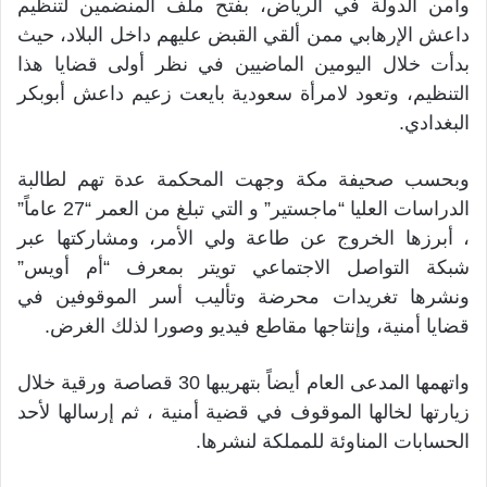
وأمن الدولة في الرياض، بفتح ملف المنضمين لتنظيم
داعش الإرهابي ممن ألقي القبض عليهم داخل البلاد، حيث
بدأت خلال اليومين الماضيين في نظر أولى قضايا هذا
التنظيم، وتعود لامرأة سعودية بايعت زعيم داعش أبوبكر
البغدادي.
وبحسب صحيفة مكة وجهت المحكمة عدة تهم لطالبة
الدراسات العليا “ماجستير” و التي تبلغ من العمر “27 عاماً”
، أبرزها الخروج عن طاعة ولي الأمر، ومشاركتها عبر
شبكة التواصل الاجتماعي تويتر بمعرف “أم أويس”
ونشرها تغريدات محرضة وتأليب أسر الموقوفين في
قضايا أمنية، وإنتاجها مقاطع فيديو وصورا لذلك الغرض.
واتهمها المدعى العام أيضاً بتهريبها 30 قصاصة ورقية خلال
زيارتها لخالها الموقوف في قضية أمنية ، ثم إرسالها لأحد
الحسابات المناوئة للمملكة لنشرها.