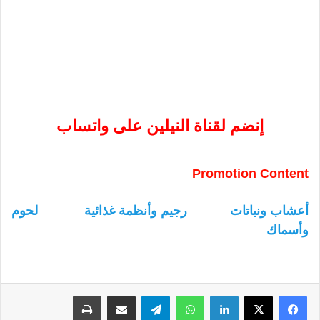
إنضم لقناة النيلين على واتساب
Promotion Content
أعشاب ونباتات
رجيم وأنظمة غذائية
لحوم
وأسماك
لينكدإن
واتساب
تيلقرام
مشاركة عبر البريد
طباعة