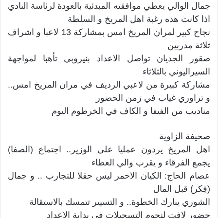
جمال الوالي يعطي موافقته المبدئية بالعودة لرئاسة النادي
اذا كانت هذه رغبة اهل المريخ و السلطة
نجاح كبير لمران المريخ امس بمشاركة 13 لاعبا و اشراف
ثلاثة مدربين
صقور الجديان تواصل الاعداد بنيروبي تأهبا لمواجهة
السيراليوني بالثلاثاء
مشاركة كبيرة من لاعبي الرديف في مران المريخ امس..
و تراوري غياب في زمن الحضور
مناديب من الفيفا و الكاف في الخرطوم اليوم
صحيفة الزاوية
اهل المريخ يردون عمليا علي الوزير.. اجتماع (الصفا)
يجمع الفرقاء و يقرب والي العطاء
عصام الحاج: الكيان الاحمر ليس حقلا للتجارب .. و جمال
(فِكر) قبل المال
الشوري يبارك الخطوة.. و التسيير تتمسك بالاستقالة
حضور لافت لنجوم التسجيلات في بداية الاعداد