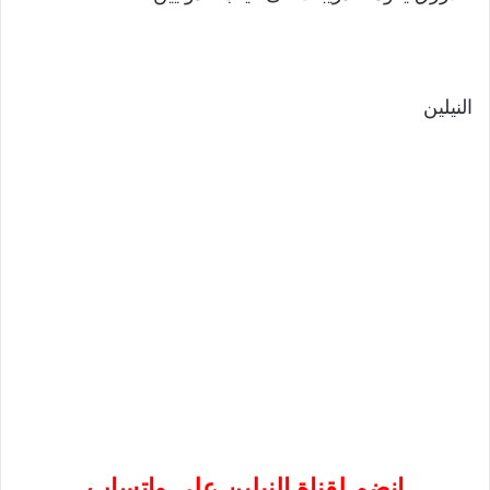
النيلين
إنضم لقناة النيلين على واتساب