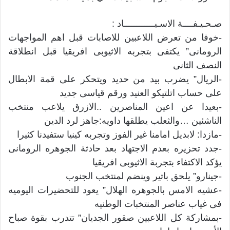
صـحـيـفــــة الاسـيــــــــــــاد :
-خوفا من تعرض اللاعبين للاصابات قبل اهم المواجهات
الرومانى” يكتفى بتجربه الاثيوبى افريقيا قبل انطلاقة
النصف الثانى
-الريال” يضرب بيد من حديد ويتحكر على قمة الابطال
على حساب اتلتيكو العنيد ورقم قياسى جديد
-بعيدا عن اعين المناصرين ..الازرق يلاعب منتخب
الناشئين …والثعلب يطلقها داويه:جاهز لرد الدين
-مازدا: لابديل امامنا غير الفوز وتجربه كينيا ستفيدنا كثيرا
-جدد تحزيره بعدم الاجتهاد بعد حادثة الجوهره الرومانى
يؤكد الاكتفاء بتجربة الاثيوبى افريقيا
-جينارو” يلحق باتير وينضم لمنتخب الجنوب
-عشيه الامس بالجوهره الهلال” يعود للتحضيرات اليوميه
فى غياب عناصر المنتخبات الوطنيه
-بمشاركة كل اللاعبين صقور الجديان” تتدرب بقوة صباح