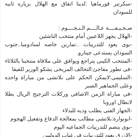
-سكرتير قورماهيا :لدينا اتفاق مع الهلال بزياره ثانيه
للسودان
صـحـيـفــــة عـالــــم الـنـجــــوم :
-الهلال يجهز اللاعبين أمام منتخب الناشئين
-بوى يعود للتدريبات ..تمارين خاصه لسادومبا..جنوب
السودان يستدعى جينارو.
-المنتخب الكينى يتراجع ويوافق على ملاقاة منتخبنا بالثلاثاء
-فى تطور مفاجئ:التحالف المريخى يشكو الوزير للفيفا
-السليمى:لايمكن الحكم على بلاتشى من مباراة واحده
وعلى الجماهير الصبر
-فى مباراة الزمن الاضافى وركلات الترجيح الريال بطلا
لابطال اوروبا
-الجهاز الفنى يطلب وديه للبدلاء
-ابونوارة:بلاتشى مطالب بمعالجة الدفاع وتفعيل الهجوم
-بوى ينضم للتدريبات الجماعيه اليوم
-الازرق يعود للتدريبات فى غياب الدوليين