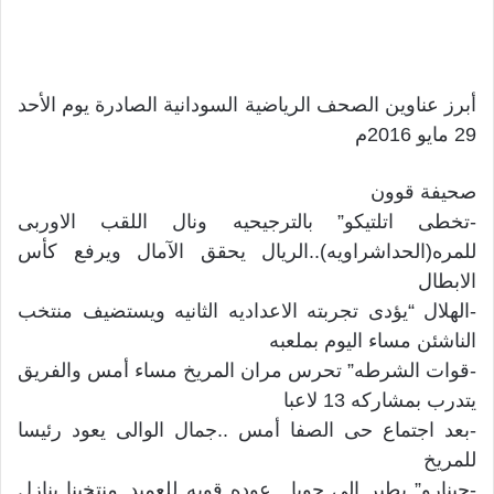
أبرز عناوين الصحف الرياضية السودانية الصادرة يوم الأحد
29 مايو 2016م
صحيفة قوون
-تخطى اتلتيكو” بالترجيحيه ونال اللقب الاوربى
للمره(الحداشراويه)..الريال يحقق الآمال ويرفع كأس
الابطال
-الهلال “يؤدى تجربته الاعداديه الثانيه ويستضيف منتخب
الناشئن مساء اليوم بملعبه
-قوات الشرطه” تحرس مران المريخ مساء أمس والفريق
يتدرب بمشاركه 13 لاعبا
-بعد اجتماع حى الصفا أمس ..جمال الوالى يعود رئيسا
للمريخ
-جينارو” يطير الى جوبا ..عوده قويه للعميد..منتخبنا ينازل