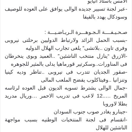
الأمس باستاد انيايو
-عبر لجنة تسيير جديده الوالى يوافق على العوده للوصيف
وسودكال يهدد بالفيفا
صـحـيـفــــة الـجـوهـــرة الـريـاضـيـــة :
-بسبب الحمل الزائد ولارتباط الدوليين برحلتى نيروبى
وفرى تاون ..بلاتشى” يلغى تجارب الهلال الدوليه
-الازرق “ينازل منتخب الناشئين” ..العميد وبوى ينخرطان
فى المناورات..وسكرتير قورماهيا يدلى بالمثير للجوهره
-صقور الجديان تتدرب فى نيروبى ..تناظر وديه كينيا
وتنزانيا ..وفيتاكلوب يفضح الملعب المالى
-جمال الوالى يشترط تسويه الديون قبل العوده لرئاسه
المريخ …..12 لاعب فى تدريب الاحمر …وريال مدريد
بطلا لاوروبا
-جينارو يغادر صوب جنوب السودان
-انقسام فى لجنة المنتخبات الوطنيه بسبب مواجهة
الناشئين للهلال