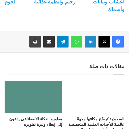
أعشاب ونباتات
رجيم وأنظمة غذائية
لحوم
وأسماك
لينكدإن
واتساب
تيلقرام
مشاركة عبر البريد
طباعة
مقالات ذات صلة
السعودية تُرسِّخ مكانتها وجهةً
مطورو الذكاء الاصطناعي يدعون
عالميةً للأحداث العلمية المتخصصة
إلى إبطاء وتيرة تطويره