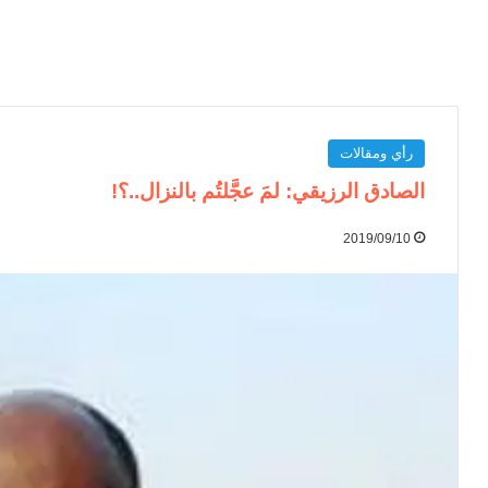
رأي ومقالات
الصادق الرزيقي: لمَ عجَّلتُم بالنزال..؟!
2019/09/10