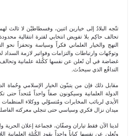
تتّجه البلادُ إلى خيارين اثنين، وفسطاطيْن لا ثالث
تحالف حاكِم بلا تفويض انتخابي لفترة انتقالية محدودة
النهج والخيار العلماني فكراً وسياسة وتحفزاً نحو ا
وتوجّهات وارتباطات والتزامات وفواتير لازمة السداد لغي
غضاضة في أن تًعلن عن نفسها ككُتلة علمانية وتحال
التدافُع الذي سيحدُث.
مقابل ذلك فإن من يتبنّون الخيار الإسلامي وحُماة الدين 
الدولة العلمانية وسيكونون صفاً واحداً مُتحداً حتى 
الأيدي لربائب المخابرات ومُتسوّلي ووكلاء المنظمات
ميدان نزال فكري وسياسي حتى تنجلي معركته الفاصلة 
لدينا الآن فقط تياران وصفّان، فجماعة إعلان الحرية وال
وتُعلن عن نفسها كياناً واحداً يقود الكُتلة العلمانية ا