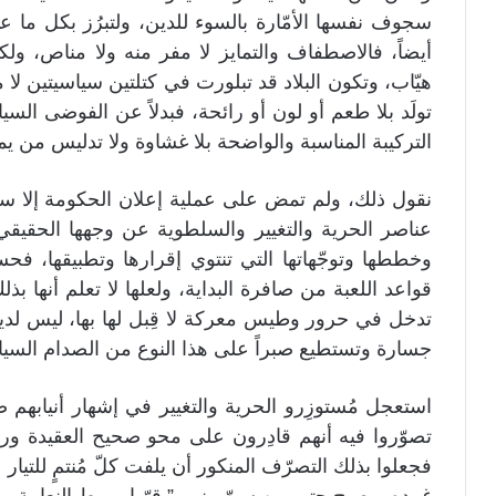
سجوف نفسها الأمّارة بالسوء للدين، ولتبرُز بكل ما ع
أيضاً، فالاصطفاف والتمايز لا مفر منه ولا مناص، ول
هيّاب، وتكون البلاد قد تبلورت في كتلتين سياسيتين لا
تولَد بلا طعم أو لون أو رائحة، فبدلاً عن الفوضى ال
التركيبة المناسبة والواضحة بلا غشاوة ولا تدليس من يم
نقول ذلك، ولم تمض على عملية إعلان الحكومة إلا س
عناصر الحرية والتغيير والسلطوية عن وجهها الحقيقي
وخططها وتوجّهاتها التي تنتوي إقرارها وتطبيقها، 
قواعد اللعبة من صافرة البداية، ولعلها لا تعلم أنها ب
تدخل في حرور وطيس معركة لا قِبل لها بها، ليس لديها
جسارة وتستطيع صبراً على هذا النوع من الصدام الس
استعجل مُستوزِرو الحرية والتغيير في إشهار أنيابه
تصوّروا فيه أنهم قادِرون على محو صحيح العقيدة ور
فجعلوا بذلك التصرّف المنكور أن يلفت كلّ مُنتمٍ للت