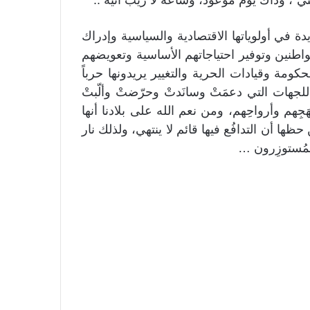
ي”، وذاك يوم موعود، وساعة لا ريب آتية ..
يدة في أولوياتها الاقتصادية والسياسية وإدراك
واطنين وتوفير احتياجاتهم الأساسية وتعويضهم
ة وقيادات الحرية والتغيير يريدونها حرباً
لجهات التي دعمَتْ وسانَدتْ وحرّضتْ وألّبتْ
جِهم وأرواحِهم، ومن نعم الله على بلادنا أنها
ا أن التدافُع فيها قائم لا ينتهي، ولذلك نار
 المُستوزِرون …