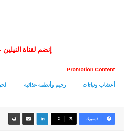
إنضم لقناة النيلين
Promotion Content
أعشاب ونباتات
رجيم وأنظمة غذائية
لحو
لينكدإن
مشاركة عبر البريد
طباعة
فيسبوك
‫X