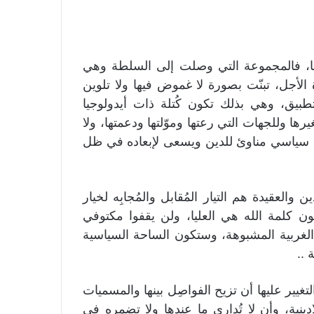
 لهما، فالمجموعة التي وصلت إلى السلطة وهي
 الأجل، تبنّت بصورة لا غموض فيها ولا تلوين
لتطبيق، وهي بذلك تكون كُتلة ذات أيدولوجيا
رها وللجهات التي رعتها وموّلتها ودعمتها، ولا
ف سياسي مناوئ للدين ويسعى لإبعاده في ظل
والعقيدة هم التيار المُقابل والمُجابِه لخيار
تكون كلمة الله هي العليا، ولن يقفوا مكتوفي
 الغربية المشبوهة، وستكون الساحة السياسية
..
تغيير عليها أن تزيح الفواصِل بينها والمسميات
للادينية، وأن لا تُداري ما عندها ولا تضمره في