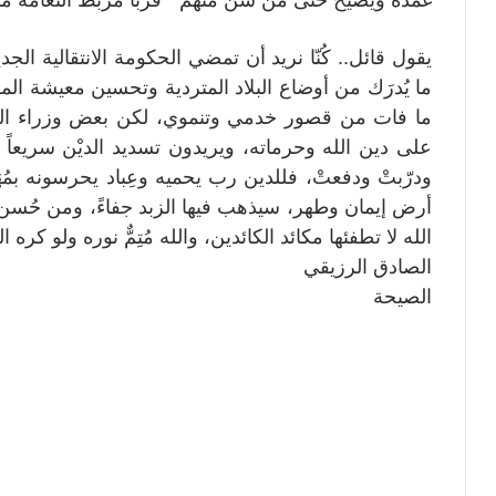
غمده ويصيح حتى من سنّ منهم ” قرّبا مربط النعامة من
يقول قائل.. كُنّا نريد أن تمضي الحكومة الانتقالية الجد
ما يُدرَك من أوضاع البلاد المتردية وتحسين معيشة الم
ما فات من قصور خدمي وتنموي، لكن بعض وزراء الحكوم
على دين الله وحرماته، ويريدون تسديد الديْن سريعاً ل
ودرّبتْ ودفعتْ، فللدين رب يحميه وعِباد يحرسونه بمُهَ
أرض إيمان وطهر، سيذهب فيها الزبد جفاءً، ومن حُسن حظه
الله لا تطفئها مكائد الكائدين، والله مُتِمٌّ نوره ولو كره
الصادق الرزيقي
الصيحة