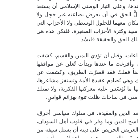
ندها، وعلى التيار الوطني الإسلامي أن يستعد
كلٍّ الحق في أن يعرض بضاعته غير خجِل ولا
 مكان معهما للحلول الوسطى ولا الأحزاب التي
سياسية وكثرة الأحزاب الصغيرة، فلتكن هذه هي
لك الحق والحقيقة فليسُد ..
اعات، وقبل أن تؤدي اليمين والقسم، كشفت
 وأفرغت ما عندها وبدأت تًعلن عن مواقفها
فحسناً فعلتْ فقد قصرّت الطريق، وكشفت عن
ذلك وهي تُصادِم عقيدة الأمة وتستفز مشاعرها،
 ما تُؤسّس عليه معركتها الفكرية، ولا تمتلك
ياسي في ساحات ظلت تنوء بهزائم قواسٍ.
م ضد الدين والعقيدة، في سلوك سياسي أخرق،
اسِخ الدين وما وقر في قلوب أهل السودان،
يار العريض الحريص على دينه أن يستل سيفه من