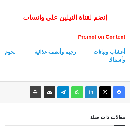
إنضم لقناة النيلين على واتساب
Promotion Content
أعشاب ونباتات
رجيم وأنظمة غذائية
لحوم
وأسماك
لينكدإن
واتساب
تيلقرام
مشاركة عبر البريد
طباعة
مقالات ذات صلة