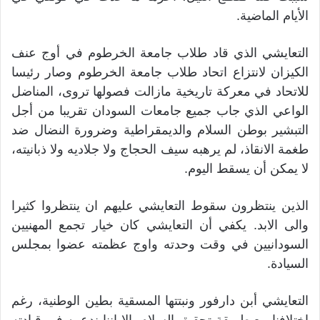
الأيام الماضية.
التعايشي الذي قاد طلاب جامعة الخرطوم في أوج عنف
الكيزان لانتزاع اتحاد طلاب جامعة الخرطوم وصار رئيسا
للاتحاد في معركة تاريخية مازالت فصولها تروى، المناضل
الواعي الذي جاب جميع جامعات السودان تقريبا من أجل
التبشير بوطن السلام والديمقراطية وضرورة النضال ضد
طغمة الانقاذ، لم يرهبه سيف الحجاج ولا جلاديه ولا ذبانيته،
لا يمكن أن يسقط اليوم.
الذين ينتظرون سقوط التعايشي عليهم ان ينتظروا كثيرا
والى الابد. يكفي أن التعايشي كان خيار تجمع المهنيين
السودانيين في وقت وحدته واوج عظمته عضوا بمجلس
السيادة.
التعايشي أبن دارفور ونبتتها المسقية بطين الوطنية، رغم
اختلافنا مع طريقة تحقيق السلام، الا اننا ندعمه في قيادته