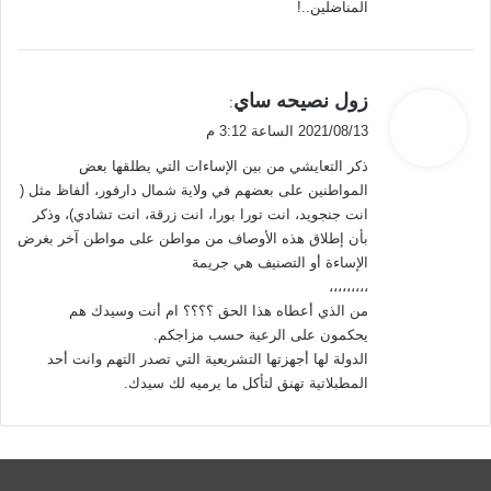
المناضلين..!
ي
زول نصيحه ساي
:
ق
2021/08/13 الساعة 3:12 م
و
ذكر التعايشي من بين الإساءات التي يطلقها بعض
ل
المواطنين على بعضهم في ولاية شمال دارفور، ألفاظ مثل (
انت جنجويد، انت تورا بورا، انت زرقة، انت تشادي)، وذكر
بأن إطلاق هذه الأوصاف من مواطن على مواطن آخر بغرض
الإساءة أو التصنيف هي جريمة
،،،،،،،،،
من الذي أعطاه هذا الحق ؟؟؟؟ ام أنت وسيدك هم
يحكمون على الرعية حسب مزاجكم.
الدولة لها أجهزتها التشريعية التي تصدر التهم وانت أحد
المطبلاتية تهنق لتأكل ما يرميه لك سيدك.