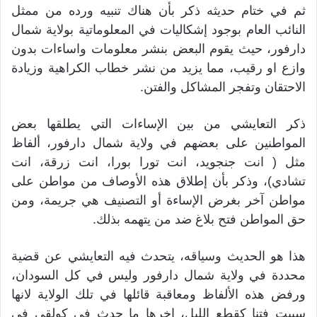
ثم في ختام حديثه ذكر بأن هناك تنبيه ورده من ممثل
النائب العام بوجود إشكاليات في المعلوماتية بولاية شمال
دارفور، حيث يقوم البعض بنشر معلومات واساءات بدون
وازع او رقيب، مما يزيد من نشر خطاب الكراهية وزيادة
الاحتقان وتفجر المشاكل والفتن.
ذكر التعايشي من بين الإساءات التي يطلقها بعض
المواطنين على بعضهم في ولاية شمال دارفور، ألفاظ
مثل ( انت جنجويد، انت تورا بورا، انت زرقة، انت
تشادي)، وذكر بأن إطلاق هذه الأوصاف من مواطن على
مواطن آخر بغرض الإساءة أو التصنيف هي جريمة، ومن
حق المواطن فتح بلاغ ضد من يتهمه بذلك.
هذا هو الحديث وسياقه، يتحدث فيه التعايشي عن قضية
محددة في ولاية شمال دارفور وليس في كل السودان،
ورفض هذه الألفاظ ومعاقبة قائلها في تلك الولاية لانها
سببت فتنا كقطع الليل، اخرها ما حدث في كولقي في