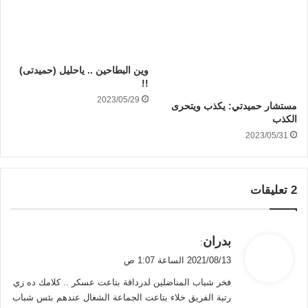
وين البطاحين .. ياحليل (حميدتى)
!!
2023/05/29
مستشار حميدتي: يكذب ويتحرى
الكذب
2023/05/31
‫2 تعليقات
ي
بدران
:
ق
2021/08/13 الساعة 1:07 ص
و
فخر شباب المناضلين لدرداقة بتاعت عسكر .. كلامك ده زي
ل
رتبة الفريق خلاء بتاعت الجماعة الشغال عندهم بئس شباب