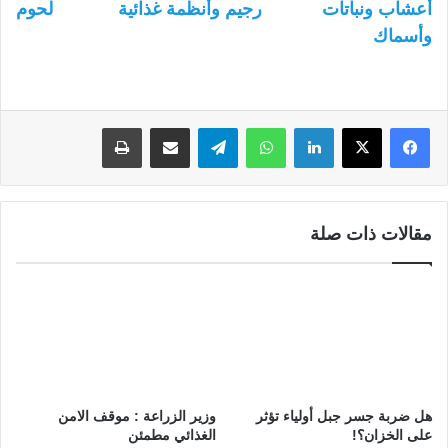
أعشاب ونباتات
رجيم وأنظمة غذائية
لحوم
وأسماك
لينكدإن
واتساب
تيلقرام
مشاركة عبر البريد
طباعة
مقالات ذات صلة
هل ضربة جسر جبل أولياء تؤثر
وزير الزراعة : موقف الامن
على الخزان؟!
الغذائي مطمئن