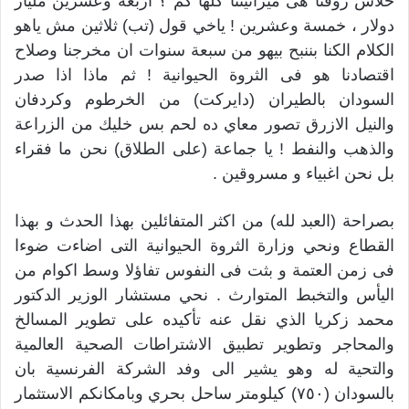
خلاس روقنا هى ميزانيتنا كلها كم ؟ اربعة وعشرين مليار
دولار ، خمسة وعشرين ! ياخي قول (تب) ثلاثين مش ياهو
الكلام الكنا بننبح بيهو من سبعة سنوات ان مخرجنا وصلاح
اقتصادنا هو فى الثروة الحيوانية ! ثم ماذا اذا صدر
السودان بالطيران (دايركت) من الخرطوم وكردفان
والنيل الازرق تصور معاي ده لحم بس خليك من الزراعة
والذهب والنفط ! يا جماعة (على الطلاق) نحن ما فقراء
بل نحن اغبياء و مسروقين .
بصراحة (العبد لله) من اكثر المتفائلين بهذا الحدث و بهذا
القطاع ونحي وزارة الثروة الحيوانية التى اضاءت ضوءا
فى زمن العتمة و بثت فى النفوس تفاؤلا وسط اكوام من
اليأس والتخبط المتوارث . نحي مستشار الوزير الدكتور
محمد زكريا الذي نقل عنه تأكيده على تطوير المسالخ
والمحاجر وتطوير تطبيق الاشتراطات الصحية العالمية
والتحية له وهو يشير الى وفد الشركة الفرنسية بان
بالسودان (٧٥٠) كيلومتر ساحل بحري وبامكانكم الاستثمار