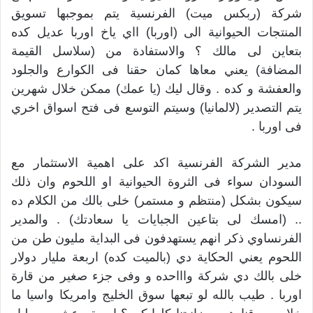
شركة (ربكس ميت) الفرنسية يتم بموجبها تسويق
المنتجات الحيوانية الى (اوربا) ااي ياخ اوربا عديل كده
بتعاين لى مالك ؟ والاستفادة من (سلاسل القيمة
المضافة) يعني معاها كمان حقنا فى الكوارع والجلود
والعفشة و كده . وقال ليك (يا عمك) ممكن خلال شهرين
يتم التصدير (لالمانيا) وسيتم التوسع فى فتح اسواق اخري
فى اوربا .
مدير الشركة الفرنسية اكد على اهمية الاستثمار مع
السودان سواء فى الثروة الحيوانية او اللحوم وان ذلك
سيكون بشكل (منتظم و مستمر) خلى بالك من الكلام ده
.. (امسك لى بتاعين الجبايات يا سعادتك) . والمدير
الفرنساوي ذكر انهم يستهدفون فى البداية مليون طن من
اللحوم يعني الحكاية دي (بالميت كده) اربعة مليار دولار
خلى بالك دي شركة واااحده و وفى جزء صغير من قارة
اوربا . طيب بالله لو تبعها سوق الخليج وامريكا واسيا ما