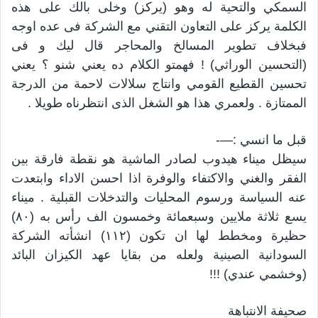
السمكي والتحية له وهو (يركز) وخلى بالك على هذه
الكلمة يركز على التعاون التقني مع الشركة فى عده اوجه
فبخلاف تطوير المسالخ والمحاجر قال ليك و فى
(التحسين الوراثي) ! فهمتو الكلام ده يعني شنو ؟ يعني
تحسين القطيع القومي وانتاج سلالات لاحمة من الدرجة
الممتازة . ولعمري هذا هو الشغل الذى انتظرناه طويلا .
قبل ما انسي :—-
سيظل ميناء هيدوب لصادر الماشية هو نقطة فارقة بين
الفقر والغني والاكتفاء والوفرة اذا احسن الاداء وابتعدت
عنه السياسة ورسوم المحليات والتدخلات القبلية . ميناء
يسع ثلاثة ملايين وسبعمائة وخمسون الف رأس به (٨٠)
حظيرة ومخطط لها ان تكون (١١٢) انشأته الشركة
السودانية الصينية ولعله من بقايا عهد الكيزان البائد
(وخشمي عندي) !!!
صحيفة الانتباهة