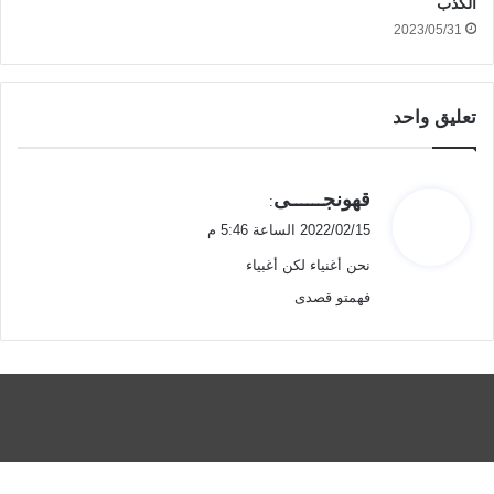
الكذب
2023/05/31
تعليق واحد
ي
قهونجــــــى
:
ق
2022/02/15 الساعة 5:46 م
و
نحن أغنياء لكن أغبياء
ل
فهمتو قصدى