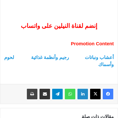
إنضم لقناة النيلين على واتساب
Promotion Content
أعشاب ونباتات
رجيم وأنظمة غذائية
لحوم
وأسماك
لينكدإن
واتساب
تيلقرام
مشاركة عبر البريد
طباعة
مقالات ذات صلة