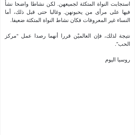
استجابت النواة المتكئة لجميعهن. لكن نشاطا واضحا نشأ
فيها على مرأى من يحبونهن. وغالبا حتى قبل ذلك، أما
النساء غير المعروفات فكان نشاط النواة المتكئة ضعيفا.
نتيجة لذلك، فإن العالميْن قررا أنهما رصدا عمل “مركز
الحب”.
روسيا اليوم