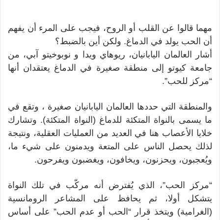
مهما قالوا عن القلب أو الروح، فيجب على المرء أن يفهم
أن الحب يولد في الدماغ. ولكن أين بالضبط؟
أشار العالمان اليابانيان، ريوهاي ويدا و نوبوخيتو آبي، من
جامعة كيوتو إلى منطقة صغيرة في الدماغ يعتقدان أنها
“مركز للحب”.
والمنطقة التي حددها العالمان اليابانيان صغيرة ، وتقع في
ما يسمى بالنواة المتكئة للدماغ (النواة المتكئة). وتشارك
خلايا الأعصاب هنا في العديد من العمليات العقلية، ونتيجة
لذلك يحصل الناس على المتعة ويدمنون على شيء ما،
ويُعجبون، ويحزنون، ويخافون، ويغضبون ويفرحون.
“مركز الحب”، الذي يُفترض أنه مركّب في تلك النواة
يتشكل أولا، ثم يحافظ على المشاعر الرومانسية
(الغرامية) ويتخذ قرار “الحب أو عدم الحب” على أساس