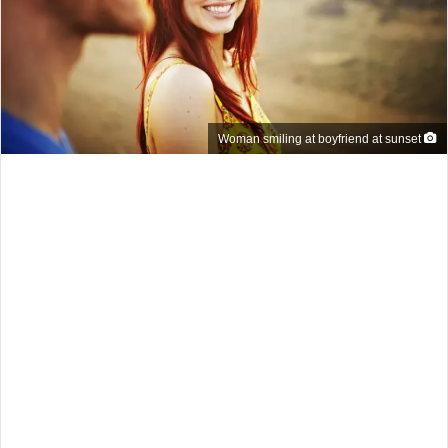
Woman smiling at boyfriend at sunset