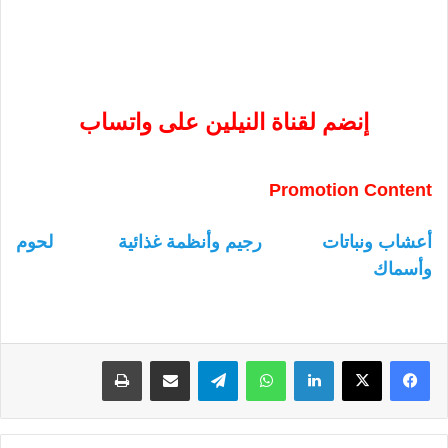
إنضم لقناة النيلين على واتساب
Promotion Content
أعشاب ونباتات
رجيم وأنظمة غذائية
لحوم
وأسماك
لينكدإن
واتساب
تيلقرام
مشاركة عبر البريد
طباعة