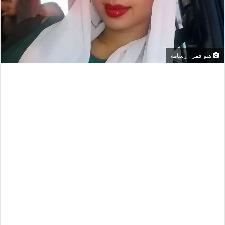
هنو قمر - رسامة