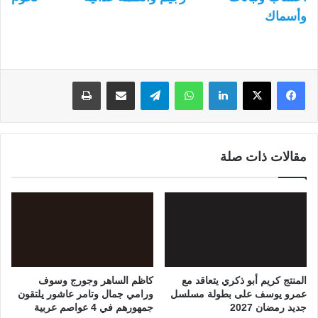
وأسماك
لينكدإن
واتساب
تيلقرام
مشاركة عبر البريد
طباعة
مقالات ذات صلة
المنتج كريم أبو ذكري يتعاقد مع
كاظم الساهر وجورج وسوف
عمرو يوسف على بطولة مسلسل
ورامي جمال وتامر عاشور يلتقون
جديد رمضان 2027
جمهورهم في 4 عواصم عربية