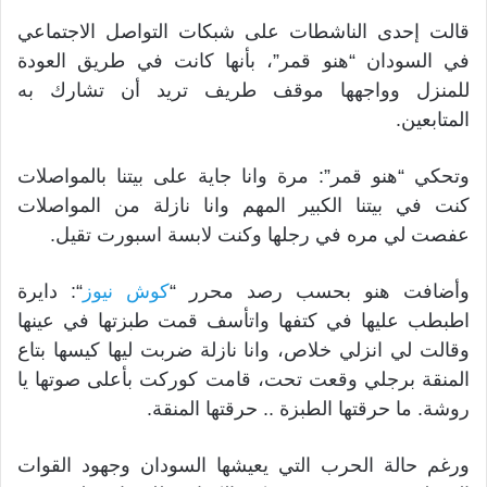
قالت إحدى الناشطات على شبكات التواصل الاجتماعي
في السودان “هنو قمر”، بأنها كانت في طريق العودة
للمنزل وواجهها موقف طريف تريد أن تشارك به
المتابعين.
وتحكي “هنو قمر”: مرة وانا جاية على بيتنا بالمواصلات
كنت في بيتنا الكبير المهم وانا نازلة من المواصلات
عفصت لي مره في رجلها وكنت لابسة اسبورت تقيل.
وأضافت هنو بحسب رصد محرر “
كوش نيوز
“: دايرة
اطبطب عليها في كتفها واتأسف قمت طبزتها في عينها
وقالت لي انزلي خلاص، وانا نازلة ضربت ليها كيسها بتاع
المنقة برجلي وقعت تحت، قامت كوركت بأعلى صوتها يا
روشة. ما حرقتها الطبزة .. حرقتها المنقة.
ورغم حالة الحرب التي يعيشها السودان وجهود القوات