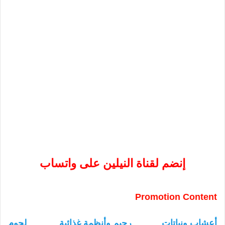
إنضم لقناة النيلين على واتساب
Promotion Content
أعشاب ونباتات
رجيم وأنظمة غذائية
لحوم