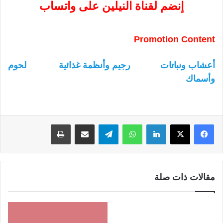
إنضم لقناة النيلين على واتساب
Promotion Content
أعشاب ونباتات
رجيم وأنظمة غذائية
لحوم
وأسماك
لينكدإن
واتساب
تيلقرام
مشاركة عبر البريد
طباعة
مقالات ذات صلة