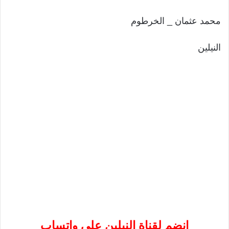
محمد عثمان _ الخرطوم
النيلين
إنضم لقناة النيلين على واتساب