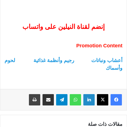
إنضم لقناة النيلين على واتساب
Promotion Content
أعشاب ونباتات
رجيم وأنظمة غذائية
لحوم
وأسماك
لينكدإن
واتساب
تيلقرام
مشاركة عبر البريد
طباعة
مقالات ذات صلة