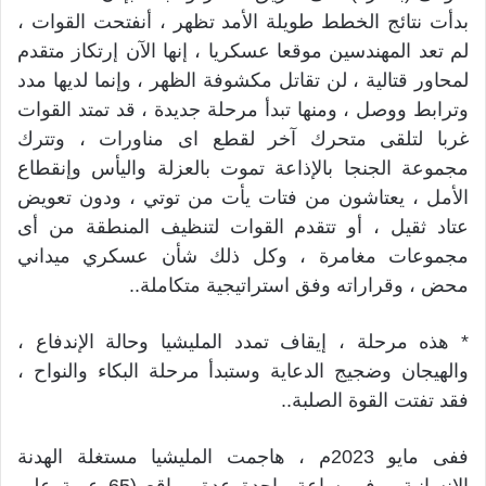
بدأت نتائج الخطط طويلة الأمد تظهر ، أنفتحت القوات ،
لم تعد المهندسين موقعا عسكريا ، إنها الآن إرتكاز متقدم
لمحاور قتالية ، لن تقاتل مكشوفة الظهر ، وإنما لديها مدد
وترابط ووصل ، ومنها تبدأ مرحلة جديدة ، قد تمتد القوات
غربا لتلقى متحرك آخر لقطع اى مناورات ، وتترك
مجموعة الجنجا بالإذاعة تموت بالعزلة واليأس وإنقطاع
الأمل ، يعتاشون من فتات يأت من توتي ، ودون تعويض
عتاد ثقيل ، أو تتقدم القوات لتنظيف المنطقة من أى
مجموعات مغامرة ، وكل ذلك شأن عسكري ميداني
محض ، وقراراته وفق استراتيجية متكاملة..
* هذه مرحلة ، إيقاف تمدد المليشيا وحالة الإندفاع ،
والهيجان وضجيج الدعاية وستبدأ مرحلة البكاء والنواح ،
فقد تفتت القوة الصلبة..
ففى مايو 2023م ، هاجمت المليشيا مستغلة الهدنة