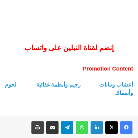
إنضم لقناة النيلين على واتساب
Promotion Content
أعشاب ونباتات
رجيم وأنظمة غذائية
لحوم
وأسماك
لينكدإن
واتساب
تيلقرام
مشاركة عبر البريد
طباعة