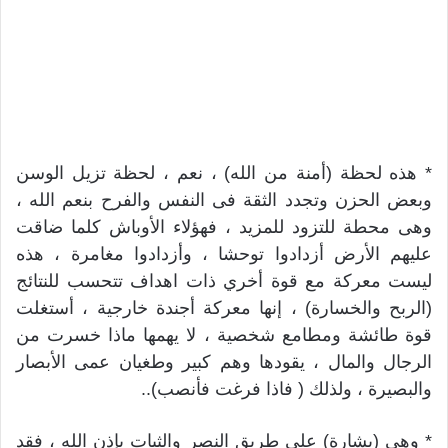
* هذه لحظة (أمنة من الله) ، نعم ، لحظة تزيل الوسن
وبعض الحزن وتجدد الثقة فى النفس والفرح بنعم الله ،
وهى محطة للتزود للمزيد ، فهؤلاء الأوباش كلما ضاقت
عليهم الأرض أزدادوا توحشا ، وأزدادوا مغامرة ، هذه
ليست معركة مع قوة أخري ذات اهداف تتحسب للنتائج
(الربح والخسارة) ، إنها معركة أجندة خارجية ، أستغلت
قوة طائشة ومطامع شخصية ، لا يهمها ماذا خسرت من
الرجال والمال ، يقودها وهم كبير وطغيان عمى الأبصار
والبصيرة ، ولذلك ( فاذا فرغت فأنصب)..
* وهى (بشارة) على طريق النصر والثبات بإذن الله ، فقد