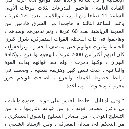
الإنسانية و فى ساعة واحدة عدة مواقع (65 عربة على
القيادة العامة ، هاجموا المدرعات بثلاث موجات الأولى
الساعة 11 صباحا من الرميلة واللاماب بعدد 120 عربة ،
وعند الساعة الثالثة م هاجموا من الشرق قادمين من
المدينة الرياضية بعدد 60 عربة ، وتم تدميرهم وصدهم ،
وهاجموا فى ذات اللحظة القوات المتمركزة شرق كبري
الحلفايا وعبرت قواتهم حتى منتصف الجسر ، وتراجعوا) ،
كان لديهم أكثر من 2000 عربة ، للهجوم والفزع ، وكثافة
النيران ، وكلها دمرت ، ولم تعد قواتهم بذات القوة
والفاعلية.. حدث نقص كبير وهزيمة نفسية ، وضعف فى
ترابط خطوط الإمداد والفزع ، اصبحت قواهم جزر
معزولة ومخنوقة ، ومتباعدة..
* وفى المقابل ، حافظ الجيش على قوته ، جنوده وآلياته ،
بل وعزز مصادر قوته ، و من قواته وتدريبها ، و من
التسليح النوعي ، من مصادر التسليح والتفوق العسكري ،
من التحكم فى ميدان المعركة ، ومن الإسناد الشعبي ،