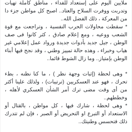
ملايين اليوم على إستعداد للفداء ، مناطق كاملة تهيأت
وتدربت ووفرت السلاح والعتاد.. اصبح كل مواطن جزء دا
من المعركة ، ذلك الفضل الله..
* سقطت محاولات الحرب النفسية ، وتراجعت مع قوة
الشعب ووعيه ، ومع إعلام صادق ، كثر كانوا فى صف
الوطن ، جيل جديد بأدوات جديدة ورواد عمل إعلامي غير
هياب وخبراء ، وهذه حالة تمييز وطني ، وقد نجح فيها أبناء
الوطن بإمتياز.. وما زال الشوط قائما..
* وهى لحظة (إثبات وجهة نظر ) ، ما كنا نظنه ، بطء
تحرك ، فهو عند العسكريين (ترتيبات) ، ولذلك علينا أكثر
من أى وقت مضى ترك أمر الشأن العسكري لأهله ،
وخططهم..
* وهى لحظة ، شارك فيها ، كل مواطن ، بالقتال أو
الاستعداد أو التبرع او التحريض أو الصبر ، فإن لم تتدرك
ذلك فتحسس وطنيتك..