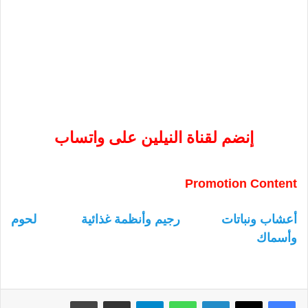
إنضم لقناة النيلين على واتساب
Promotion Content
أعشاب ونباتات
رجيم وأنظمة غذائية
لحوم
وأسماك
لينكدإن
واتساب
تيلقرام
مشاركة عبر البريد
طباعة