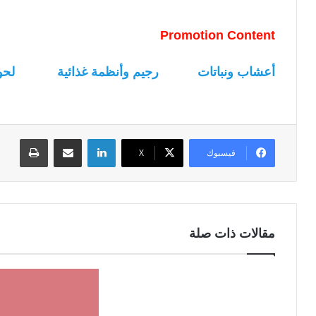
Promotion Content
أعشاب ونباتات
رجيم وأنظمة غذائية
لحو
لينكدإن
مشاركة عبر البريد
طباعة
فيسبوك
‫X
مقالات ذات صلة