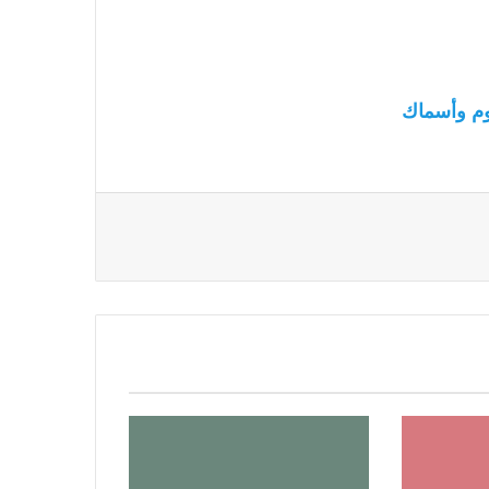
م وأسماك