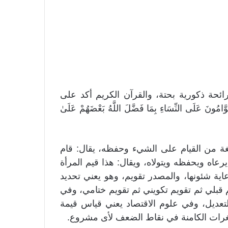
ائحة ذكورية بحتة، والقرآن الكريم أكد على
َلَى النِّسَاءِ بِمَا فَضَّلَ اللَّهُ بَعْضَهُمْ عَلَىٰ
غة من القيام على الشيء وحفظه، يقال: قام
رعاه ويحفظه ويتولاه، ويقال: هذا قيم المرأة
اية شئونها، والمصدر تقويم، وهو يعني تحديد
قبلي ثم تقويم تكويني ثم تقويم ختامي، وفي
لتعديل، وفي علوم الاقتصاد يعني قياس قيمة
غرات الكامنة في نقاط الضعف لأى مشروع.