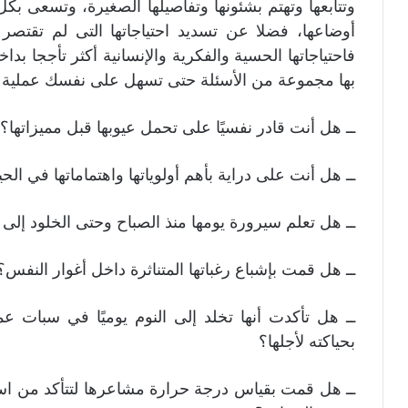
وتتابعها وتهتم بشئونها وتفاصيلها الصغيرة، وتسعى ب
أوضاعها، فضلا عن تسديد احتياجاتها التى لم تقتصر 
فاحتياجاتها الحسية والفكرية والإنسانية أكثر تأججا بدا
بها مجموعة من الأسئلة حتى تسهل على نفسك عملية ال
ــ هل أنت قادر نفسيًا على تحمل عيوبها قبل مميزاتها؟
ــ هل أنت على دراية بأهم أولوياتها واهتماماتها في الحي
ــ هل تعلم سيرورة يومها منذ الصباح وحتى الخلود إلى 
ــ هل قمت بإشباع رغباتها المتناثرة داخل أغوار النفس؟
ــ هل تأكدت أنها تخلد إلى النوم يوميًا في سبات ع
بحياكته لأجلها؟
ــ هل قمت بقياس درجة حرارة مشاعرها لتتأكد من است