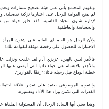
وتقويم المجتمع يأتى على هيئة تصحيح مسارات وتعدي
لم يمنح القوامة للرجل على اعتبارها تزكية تفضيلية، ول
لإدارة شئون الحياة القاسية، فقد خلق حواء من ضل
والحساسة والعاطفية.
ولأن الرجل هو القيم اي القائم على شئون المرأة ور
الاختبارات للحصول على رخصة موثقة للقوامة تلك!
فالأمر ليس بالهين، عزيزي آدم لقد خلقت ونزلت على
والأجدر بالاهتمام هي حواء ذاتها التى أوصى عليها ا
خطبة الوداع قبل رحيله قائلا: “رفقًا بالقوارير”.
والتقويم الموضوعي يعتمد على تقدير علاقة احتمالية
القدرات التى تكمن وراء هذا الأداء وتفسيره.
وهذا يعني أيها السادة الرجال أن المسئولية الملقاة ع