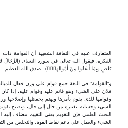
المتعارف عليه في الثقافة الشعبية أن القوامة ذات ر
الفكرة، فيقول الله تعالى في سورة النساء: (الرِّجَالُ قَوَّامُونَ ع
بَعْضٍ وَبِمَا أَنفَقُوا مِنْ أَمْوَالِهِمْۚ).. صدق الله العظيم.
و”القوامة” في اللغة جمع قوام على وزن فعال للمبال
فلان على الشيء وهو قائم عليه وقوام عليه، إذا كان ي
وقوامها للذى يقوم بأمرها ويهتم بحفظها وإصلاحها ورع
الشيء وحسابه لتغييره من حال إلى حال، ويصبح تقويم 
البحث العلمي فإن التقويم يعني التقييم مضاف إليه ا
الشيء والعمل على دعم نقاط القوة، والتخلص من الث