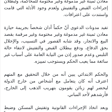
معادن ثمينة غير مدموغة وغير مختومة للمحاكمة، ولبطلان
إجراءات القبض والتفتيش ولعدم وجود الأدلة التي قامت
واستندت على اعترافات.
تفيد مدونات الدعوى أنّ حكماً أدان شخصاً بجريمة حيازة
معادن ثمينة غير مدموغة وغير مختومة وغير مرقمة بقصد
البيع والاتجار، وقد شابه القصور في التسبيب، والإخلال
بحق الدفاع، ودفع ببطلان القبض والتفتيش لانتفاء حالة
التلبس وعدم صدور إذن من النيابة العامة على أسباب غير
سائغة مما يعيب الحكم ويستوجب تمييزه.
والحكم الابتدائي يبين أنه من خلال التحقيق مع المتهم
اعترف أنه كان يتعامل مع أشخاص من خارج الدولة
ليحضر لهم زبائن يقومون بتهريب الذهب إلى الخارج،
فأرشدهم لأحد المباني.
وبعد اتخاذ الإجراءات القانونية وتفتيش المسكن وضبط