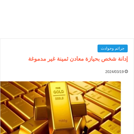
جرائم وحوادث
إدانة شخص بحيازة معادن ثمينة غير مدموغة
2024/03/19