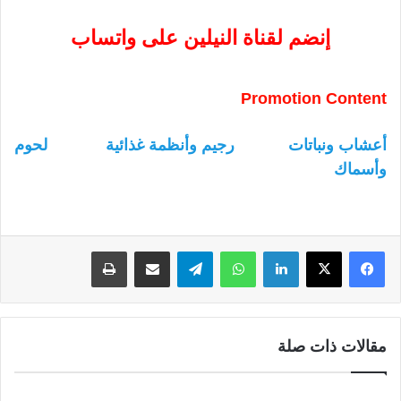
إنضم لقناة النيلين على واتساب
Promotion Content
أعشاب ونباتات
رجيم وأنظمة غذائية
لحوم
وأسماك
لينكدإن
واتساب
تيلقرام
مشاركة عبر البريد
طباعة
مقالات ذات صلة