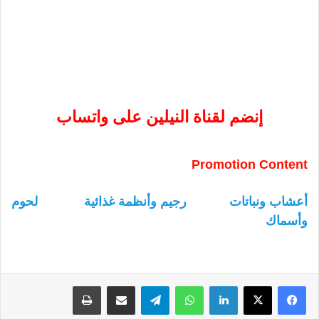
إنضم لقناة النيلين على واتساب
Promotion Content
أعشاب ونباتات
رجيم وأنظمة غذائية
لحوم
وأسماك
لينكدإن
واتساب
تيلقرام
مشاركة عبر البريد
طباعة