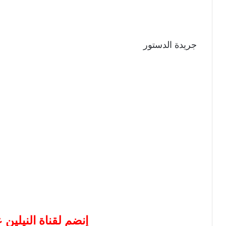
جريدة الدستور
إنضم لقناة النيلين