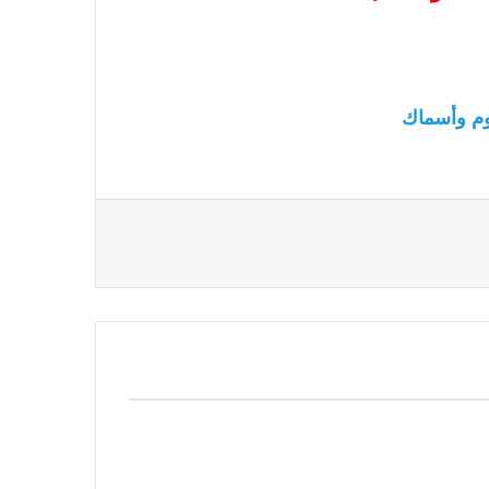
م وأسماك