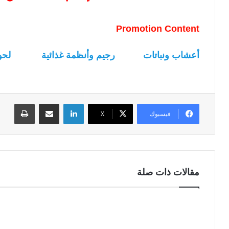
Promotion Content
أعشاب ونباتات
رجيم وأنظمة غذائية
لحو
لينكدإن
مشاركة عبر البريد
طباعة
فيسبوك
‫X
مقالات ذات صلة