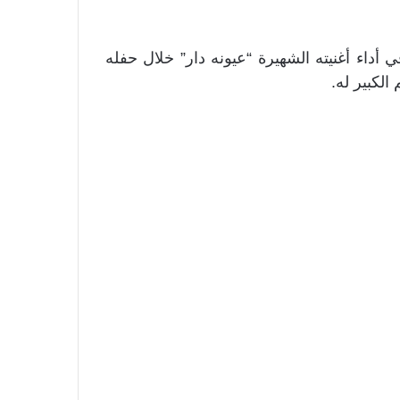
داء أغنيته الشهيرة “عيونه دار” خلال حفله
لكبير له.