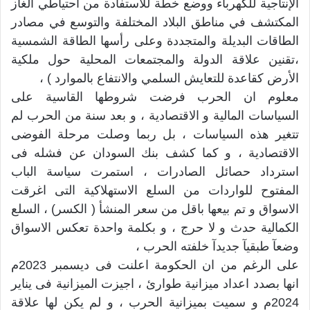
الإنتاجية للكهرباء ووضع خطة للاستفادة من احتياطي الغاز
المكتشف في مناطق البلاد المختلفة والتوسع في مصادر
الطاقات البديلة والمتجددة وعلى رأسها الطاقة الشمسية
،تقنين علاقة الدولة والمجتمعات المحلية حول ملكية
الأرض كقاعدة للتعايش السلمي والانتفاع بالموارد ) ،
معلوم ان الحرب فرضت شروطها القاسية على
السياسات المالية و الاقتصادية ، و بعد سنة من الحرب لم
تتغير هذه السياسات ، بل ربما وصلت مرحلة الفوضى
الاقتصادية ، و كما كشف بنك السودان عن فشله فى
استرداد حصائل الصادرات ، استمرت سياسة الباب
المفتوح للواردات من السلع الاستهلاكية التى اغرقت
الاسواق و تم بيعها باقل من سعر المنشأ ( الكسر) ، السلع
الكمالية حدث و لا حرج ، و بكلمة واحدة تعكس الاسواق
وضعآ طبقيآ جديدآ خلفته الحرب ،
على الرغم من ان الحكومة اعلنت فى ديسمبر 2023م
انها بصدد اعداد ميزانية طوارئ ، اجيزت الميزانية فى يناير
2024م و سميت بميزانية الحرب ، و لم يكن لها علاقة