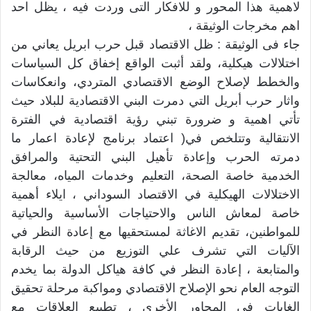
لاهمية هذا المحور و للافكار التى وردت فيه ، يظل احد
اهم مخرجات الوثيقة ،
جاء فى الوثيقة : ظل الاقتصاد قبل حرب ابريل يعاني من
اختلالات هيكلية، ولقد أثبت الواقع إخفاق كل السياسات
والخطط لإصلاح الوضع الاقتصادي المتردي، وانعكاسات
واثار حرب أبريل التي دمرت البني الاقتصادية للبلاد حيث
تأتي اهمية و ضرورة تبني رؤية اقتصادية في الفترة
الانتقالية وتتلخص في( اعتماد برنامج لإعادة اعمار ما
دمرته الحرب وإعادة تأهيل البني التحتية والمرافق
الخدمية خاصة الصحة، التعليم وخدمات المياه، معالجة
الاختلالات الهيكلية في الاقتصاد السوداني ، ايلاء أهمية
خاصة لمعاش الناس والاحتياجات الأساسية والحياتية
للمواطنين، تقديم الاغاثة لمستحقيها مع إعادة النظر في
الآليات التي تشرف علي التوزيع من حيث الرقابة
والمتابعة ، إعادة النظر في كافة هياكل الدولة بما يخدم
التوجه العام نحو الإصلاح الاقتصادي ومواكبة مرحلة تحقيق
الغايات في المحاور الأخرى ، تطبيع العلاقات مع