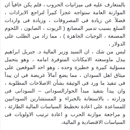
بالمتعارف عليه فى ميزانيات الحروب ، فلم يكن خافيآ ان
الموازنة العامة ستواجه عجزآ كبيرآ لتراجع الايرادات ،
فضلآ عن زيادة فى المصروفات ، وزيادة فى واردات
السلع بسبب تدمير المصانع ( الزيوت ، الصابون ، اللحوم
المصنعة ، الوجبات الجاهزة ) ، مما زاد من الطلب على
الدولار ،
ليس من شك ، ان السيد وزير المالية د. جبريل ابراهيم
يبذل ماوسعته الامكانات المتوفرة امامه ، وهو يتحمل
مسؤلية كبيرة و خطيرة وحده ، وهو احد الموقعين على
ميثاق اهل السودان ، مما يضع آمالآ عريضة فى ان يبدأ
فى تنفيذ ما ورد فى الوثيقة بشأن الاصلاحات المطلوبة ،
وان يبدأ بتنفيذ مبدأ الحوارالسودانى – السودانى فى
وزارته ، بالاستعانة بالخبراء و المستشارين السودانيين
للمساعدة على اعادة تخطيط السياسات المالية الطارئة ،
و مراجعة موازنة الحرب و اعادة ترتيب الاولويات فى
السياسات الاقتصادية و المالية،