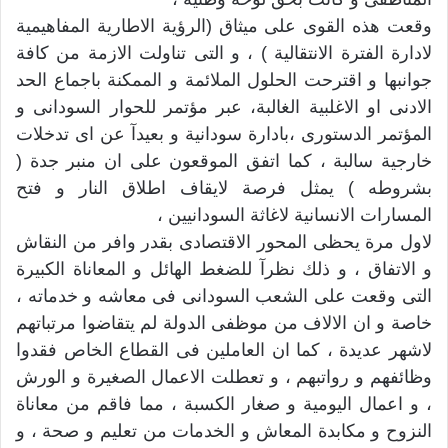
وقعت هذه القوى على ميثاق (الرؤية الاطارية المفاهيمية
لادارة الفترة الانتقالية ) ، و التى تناولت الازمة من كافة
جوانبها و اقترحت الحلول الملائمة و الممكنة باجماع الحد
الادنى او الاغلبية الغالبة، عبر مؤتمر للحوار السودانى و
المؤتمر الدستورى ،بادارة سودانية و بعيدآ عن اى تدخلات
خارجية سالبة ، كما اتفق الموقعون على ان منبر جدة (
بشروطه ) يمثل فرصة لايقاف اطلاق النار و فتح
المسارات الانسانية لاغاثة السودانيين ،
لاول مرة يحظى المحور الاقتصادى بقدر وافر من النقاش
و الاتفاق ، و ذلك نظرآ للضغط الهائل و المعاناة الكبيرة
التى وقعت على الشعب السودانى فى معاشه و خدماته ،
خاصة و ان الالاف من موظفى الدولة لم يتقاضوا مرتباتهم
لاشهر عديدة ، كما ان العاملين فى القطاع الخاص فقدوا
وظائفهم و رواتبهم ، و تعطلت الاعمال الصغيرة و الورش
، و اعمال اليومية و صغار الكسبة ، مما فاقم من معاناة
النزوح و مكابدة المعاش و الخدمات من تعليم و صحة ، و