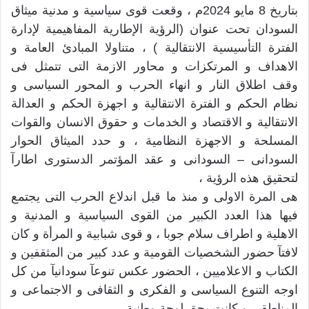
بتاريخ 8 مايو 2024م ، وقعت قوى سياسية و مدنية ميثاق
السودان تحت عنوان (الرؤية الإطارية المفاهيمية لإدارة
الفترة التأسيسية الانتقالية ) ، متناولا المبادئ العامة و
الاهداف و المرتكزات و محاور الازمة التى تتمثل فى
وقف اطلاق النار و انهاء الحرب و المحور السياسى و
نظام الحكم و الفترة الانتقالية و اجهزة الحكم و العدالة
الانتقالية و الاقتصاد و الخدمات و حقوق الانسان والقوات
المسلحة و الاجهزة النظامية ، و حدد الميثاق الحوار
السودانى – السودانى و عقد المؤتمر الدستورى اطارآ
لتحقيق هذه الرؤية ،
هى المرة الاولى و منذ ما قبل اندلاع الحرب التى يجتمع
فيها هذا العدد الكبير من القوى السياسية و المدنية و
الاهلية و اطراف سلام جوبا ، و قوى شبابية و المرأة و كان
لافتآ حضور الشخصيات القومية و عدد كبير من المثقفين و
الكتاب و الاعلاميين ، الحضور عكس تنوعآ سودانيآ من كل
اوجه التنوع السياسى و الفكرى و الثقافى و الاجتماعى و
المناطقى و كانت بحق لوحة وطنية ،