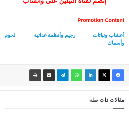
إنضم لقناة النيلين على واتساب
Promotion Content
أعشاب ونباتات
رجيم وأنظمة غذائية
لحوم
وأسماك
لينكدإن
واتساب
تيلقرام
مشاركة عبر البريد
طباعة
مقالات ذات صلة