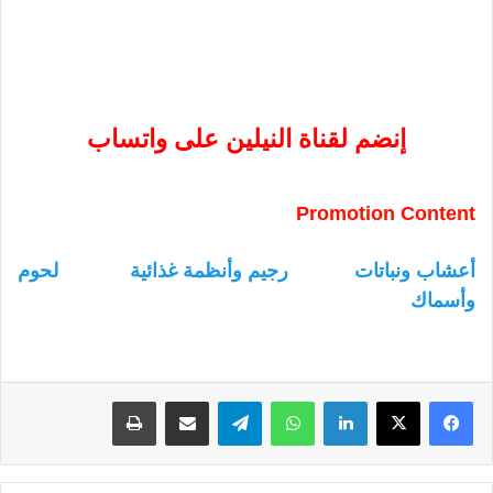
إنضم لقناة النيلين على واتساب
Promotion Content
أعشاب ونباتات
رجيم وأنظمة غذائية
لحوم
وأسماك
لينكدإن
واتساب
تيلقرام
مشاركة عبر البريد
طباعة