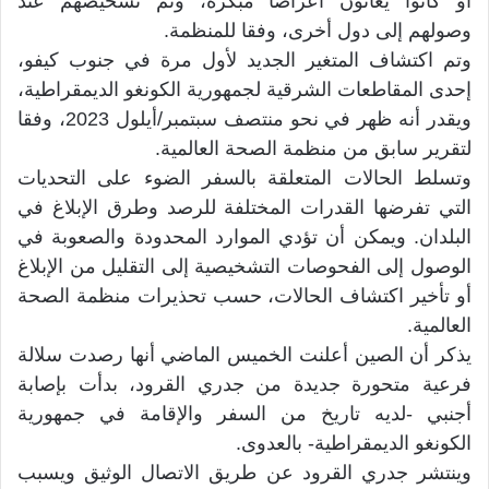
أو كانوا يعانون أعراضا مبكرة، وتم تشخيصهم عند
وصولهم إلى دول أخرى، وفقا للمنظمة.
وتم اكتشاف المتغير الجديد لأول مرة في جنوب كيفو،
إحدى المقاطعات الشرقية لجمهورية الكونغو الديمقراطية،
ويقدر أنه ظهر في نحو منتصف سبتمبر/أيلول 2023، وفقا
لتقرير سابق من منظمة الصحة العالمية.
وتسلط الحالات المتعلقة بالسفر الضوء على التحديات
التي تفرضها القدرات المختلفة للرصد وطرق الإبلاغ في
البلدان. ويمكن أن تؤدي الموارد المحدودة والصعوبة في
الوصول إلى الفحوصات التشخيصية إلى التقليل من الإبلاغ
أو تأخير اكتشاف الحالات، حسب تحذيرات منظمة الصحة
العالمية.
يذكر أن الصين أعلنت الخميس الماضي أنها رصدت سلالة
فرعية متحورة جديدة من جدري القرود، بدأت بإصابة
أجنبي -لديه تاريخ من السفر والإقامة في جمهورية
الكونغو الديمقراطية- بالعدوى.
وينتشر جدري القرود عن طريق الاتصال الوثيق ويسبب