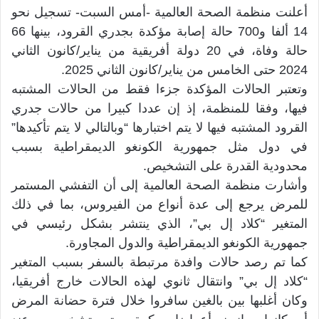
أعلنت منظمة الصحة العالمية -أمس السبت- تسجيل نحو
14 ألفا و700 حالة إصابة مؤكدة بجدري القرود، بينها 66
حالة وفاة، في 20 دولة أفريقية من يناير/كانون الثاني
2024 حتى الخامس من يناير/كانون الثاني 2025.
وتعتبر الحالات المؤكدة جزءا فقط من الحالات المشتبه
فيها، وفقا للمنظمة، إذ إن عددا كبيرا من حالات جدري
القرود المشتبه فيها لا يتم اختبارها “وبالتالي لا يتم تأكيدها”
في دول مثل جمهورية الكونغو الديمقراطية بسبب
محدودية القدرة على التشخيص.
وأشارت منظمة الصحة العالمية إلى أن التفشي المستمر
للمرض يرجع إلى عدة أنواع من الفيروس، بما في ذلك
المتغير “كلاد إل بي”، الذي ينتشر بشكل رئيسي في
جمهورية الكونغو الديمقراطية والدول المجاورة.
كما تم رصد حالات وافدة مرتبطة بالسفر بسبب المتغير
“كلاد إل بي” وانتقال ثانوي لهذه الحالات خارج أفريقيا،
وكان أغلبها بين بالغين سافروا خلال فترة حضانة المرض