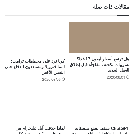
مقالات ذات صلة
هل ترتفع أسعار آيفون 17 غدا؟..
كوبا ترد على مخططات ترامب:
تسريبات تكشف مفاجأة قبل إطلاق
لسنا فنزويلا ومستعدون للدفاع حتى
الجيل الجديد
النفس الأخير
2026/08/09
2026/08/09
لماذا حذفت آبل تيليجرام من
ChatGPT يستعد لصنع ملصقات
متجرها بينما تُبقى منصة X؟..