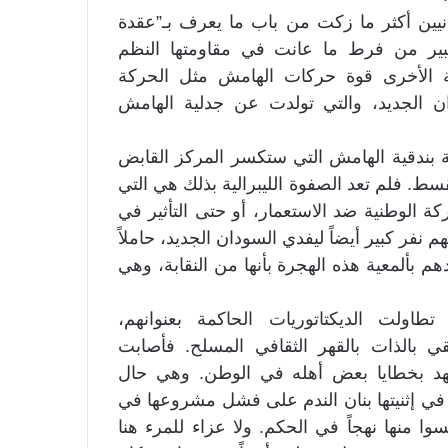
دانيين أكثر ما زكت من باب ما يعرف بـ”عقدة
كبير من فرط ما عانت في مقاومتها النظم
هة الأخرى قوة حركات الهامش مثل الحركة
ان الجديد، والتي تولدت عن جدلية الهامش
 بندقية الهامش التي ستكسر المركز القابض
ط. فلم تعد الصفوة الليبرالية بذلك هي التي
 الوطنية ضد الاستعمار، أو حتى التأثير في
فر كبير أيضاً ليفدي السودان الجديد، حاملاً
بألمعية هذه الهجرة بأنها من النقابة، وهي
اولت الديكتاتوريات الحاكمة بعنوانهم،
يقي بالذات بالقهر الثقافي المسلح. فأصابت
مسهد بخطايا بعض أهله في الوطن. وهي حال
ي إثنيتها بنان الندم على فشل مشروعها في
وا منها نهجاً في الحكم. ولا عزاء للمرء هنا