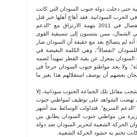
لية حتى دخلت دولة جنوب السودان التي كانت
 في الحرب السودانية. فقد أهاج أهلها خبر قتل
جماعة من مواطنيها العالقين في السودان منذ الانفصال في 2011 بتهمة الارتزاق مع “الدعم
في الشمال، ممن ينتسبون إلى تنسيقية القوى
 أنه لم يتصالح بعد مع حقيقة أن السودان صار
سودان “انفصالاً”، وهي الكلمة البغيضة في
السودان بمعزل عن بقية القطر تمهيداً لضمه
ة”. ولا يجد مواطنو جنوب السودان حرجاً في
ستهجان بعضهم أن يوصف استقلالهم هذا بغير ما
شجب مقاتل تلك الجماعة الجنوب سودانية، إلا
لتي نهضت الشواهد على توظيف لمواطني جنوب
“الدعم السريع”. فتداولت الوسائط منذ أشهر
غزيرة من مواطني جنوب السودان يطابق بين
وان الحركة الشعبية لتحرير السودان ضد دولة