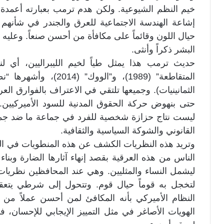
خيم النظم الشيوعية. ولكن هدم ترمب بعبارته أعمدة الع
إشاعة الهندسة الاجتماعية للعرق والجندر في شأنهم 
حيال اللون وقائماً على مكافأة من أحسن صنعاً. وعلي
البشر ذكراً وأنثى.
حديث ترمب هذا يمثل طياً لخيم الليبراليين، أي لن
المتقاطعة” (1989)، و”ال
الثمانينيات). وجميعها تلتقي في الاعتراف بالفوارق العرق
حتى بنهوض حركة الحقوق المدنية للسود الأميركيين. 
ليست نتاج حزازة شخصية للفرد في جماعة ما ضد جم
القانوني والشوكة السياسية والثقافية.
وتريد هذه النظريات الكشف عن هذه المنطويات في الت
الناس من هذه العرقية بقصد إنهاء آثارها الضارة وبنا
ليشمل النساء والمثليين. وهي عند المحافظين نظريات 
لتخجل به قوماً حيال قوم. وتتحول إلى شرطي يتع
النظام الأميركي بأنه المكافئ لمن أحسن عملاً من 
الهويات الأصاغر في مثل التمييز الإيجابي للإحسان، 