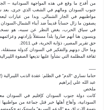
من أفدح ما وقع في هذه المواجهة السودانية – الجن
جنوب السودان ومالهم في الشغب الذي جرى، بعد 
مواطنيهم في الجار الشمالي. وبدا من عبارات لبع
يصفون ما زال حساباً قديماً ضد أبناء الشمال-السودان 
في سياق الحرب، بغض النظر عن سببه، هو نسخة أخ
وينسون هنا أنهم صاروا بلداً مستقلاً بإرادتهم وعزا
حق تقرير المصير، ذؤابة الحرية، في 2011.
وما حال دونهم والتفكير في السودان كدولة مستقل
ثقافة المظلمة التي نشأوا عليها تذيعها الصفوة الليبرالي
—–
حتاما نساري “الدم” في الظلم: عقدة الذنب الليبرالية (2-2)
عبد الله علي إبراهيم
ملخص
كانت دولة جنوب السودان كإقليم في السودان معملا
بتهمة الارتزاق مع “الدعم السريع” واستنكرته حكومتهم.