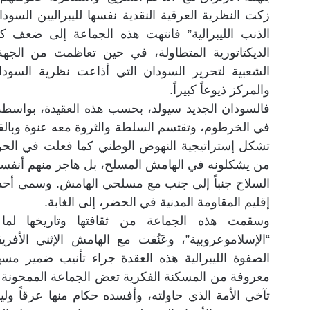
زكت النظرية العرقية النقدية نفسها لليبراليين السو
الذنب الليبرالية” فانتهت هذه الجماعة إلى ضعف 
الديكتاتورية المتطاولة، في حين تعاظمت من الج
الشعبية لتحرير السودان التي أذاعت نظرية السود
والمركز ذيوعاً كبيراً.
فالسودان الجديد سيولد، بحسب هذه العقيدة، بواسطة
في الخرطوم، وتقتسم السلطة والثروة معه عنوة وبالقس
تشكل إستراتيجية النهوض الوطني كما فعلت في الحركة
من يشكلونه في الهامش المسلح، بل هاجر منهم أنفسهم ن
السلاح جنباً إلى جنب مع مسلحي الهامش. وسمى أحدهم 
إقليم المقاومة المدنية في الحضر، إلى الغابة.
وسقمت هذه الجماعة من ثقافتها وتاريخها لما تط
“الإسلاموعروبية”، وعَنُفت مع الهامش الإثني الأفر
الصفوة الليبرالية هذه العقدة جراء تأنيب ضمير 
معروفة من المسكنة الفكرية تعض الجماعة الممحونة ف
تآخي الأمة الذي حاولته، وأفسده حكام منها عرقاً وليس