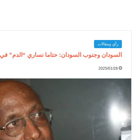
رأي ومقالات
السودان وجنوب السودان: حتاما نساري “الدم” في 
2025/01/28