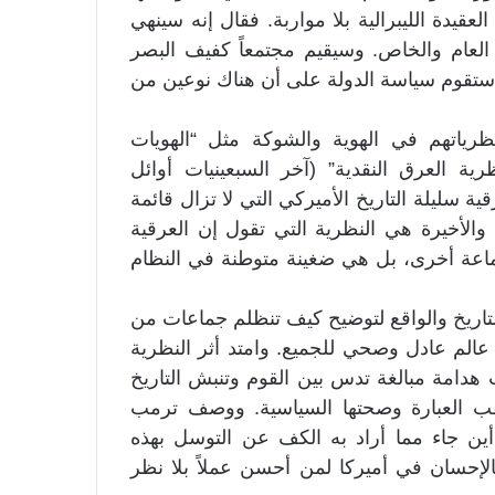
قيدة الليبرالية بلا مواربة. فقال إنه سينهي
العام والخاص. وسيقيم مجتمعاً كفيف البصر
ه ستقوم سياسة الدولة على أن هناك نوعين من
ظرياتهم في الهوية والشوكة مثل “الهويات
ووك” (2014)، وأشهرها “نظرية العرق النقدية” (آخر السبعينيات أوائل
ية سليلة التاريخ الأميركي التي لا تزال قائمة
والأخيرة هي النظرية التي تقول إن العرقية
اعة أخرى، بل هي ضغينة متوطنة في النظام
اريخ والواقع لتوضيح كيف تنظلم جماعات من
ء عالم عادل وصحي للجميع. وامتد أثر النظرية
هدامة مبالغة تدس بين القوم وتنبش التاريخ
قب العبارة وصحتها السياسية. ووصف ترمب
أين جاء مما أراد به الكف عن التوسل بهذه
فالإحسان في أميركا لمن أحسن عملاً بلا نظر