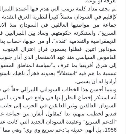
لعرقه أو نوعه.
لم يجف مداد كلمة ترمب التي هدم فيها أعمدة الليبرا
كإقليم في السودان معملاً كبيراً لنظرية العرق النقدية
السريع”، واستنكرته حكومتهم. وساد بين الليبراليين 
الديمقراطية والتقدمية “تقدم”، أو من حولها، خطاب بدا
سودانين اثنين. فظلوا يسمون قرار اعتزال الجنوب لل
القاموس السياسي منذ عهد الاستعمار الذي أدار جنوب 
إلى شرق أفريقيا بما عرف بـ”سياسة المناطق المقفول
تسمية ما هم فيه “استقلالاً” يعدونه فخراً، ناهيك با
أرادوا له أن يسمى.
وبينما أحسن هذا الخطاب السوداني الليبرالي حقاً في 
أنه استنكر إخضاع النظر إليها في واقع في الحرب ا
السودان العالقين وغير العالقين في الحرب إلى جانب 
فيديو لخطيب منهم، بدا كمقاول أنفار، بين جماعة 
“الدعم السريع” وعقيدة السودان الجديد التي كانت عن
1956، بل أنهى حديثه بـ”دعم سريع وي وي” وهي مما كانت تختم به حشود الحركة الشعبية.