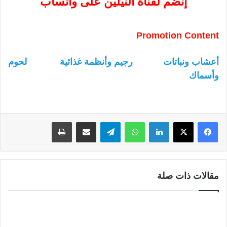
إنضم لقناة النيلين على واتساب
Promotion Content
أعشاب ونباتات
رجيم وأنظمة غذائية
لحوم
وأسماك
لينكدإن
واتساب
تيلقرام
مشاركة عبر البريد
طباعة
مقالات ذات صلة