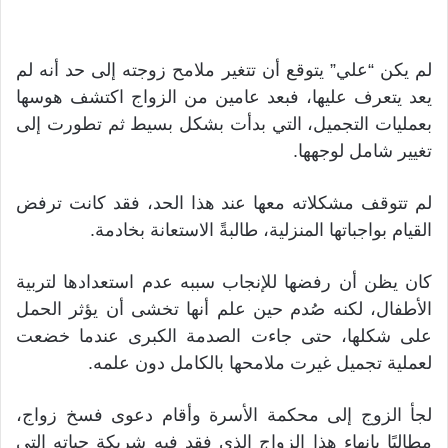
لم يكن “علي” يتوقع أن تتغير ملامح زوجته إلى حد أنه لم
يعد يتعرف عليها، فبعد عامين من الزواج اكتشف هوسها
بعمليات التجميل، التي بدأت بشكل بسيط ثم تطورت إلى
تغيير شامل لوجهها.
لم تتوقف مشكلاته معها عند هذا الحد، فقد كانت ترفض
القيام بواجباتها المنزلية، طالبةً الاستعانة بخادمة.
كان يظن أن رفضها للإنجاب سببه عدم استعدادها لتربية
الأطفال، لكنه صُدم حين علم أنها تخشى أن يؤثر الحمل
على شكلها، حتى جاءت الصدمة الكبرى عندما خضعت
لعملية تجميل غيرت ملامحها بالكامل دون علمه.
لجأ الزوج إلى محكمة الأسرة وأقام دعوى فسخ زواج،
مطالبًا بإنهاء هذا الزواج الذي فقد فيه شريكة حياته التي