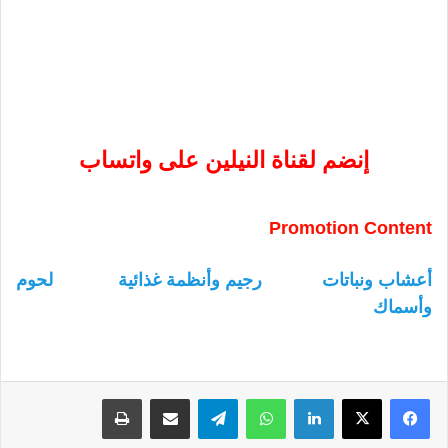
إنضم لقناة النيلين على واتساب
Promotion Content
أعشاب ونباتات
رجيم وأنظمة غذائية
لحوم
وأسماك
لينكدإن
واتساب
تيلقرام
مشاركة عبر البريد
طباعة