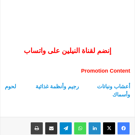
إنضم لقناة النيلين على واتساب
Promotion Content
أعشاب ونباتات
رجيم وأنظمة غذائية
لحوم
وأسماك
لينكدإن
واتساب
تيلقرام
مشاركة عبر البريد
طباعة