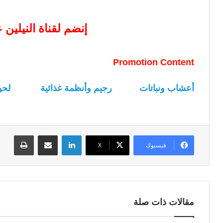
إنضم لقناة النيلين
Promotion Content
أعشاب ونباتات
رجيم وأنظمة غذائية
لحو
لينكدإن
مشاركة عبر البريد
طباعة
فيسبوك
‫X
مقالات ذات صلة