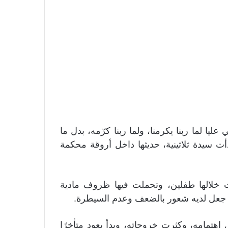
ا لما ربنا يكرمنا، ولما ربنا كرّمه، بدل ما
ت سيدة ثلاثينية، حديثها داخل أروقة محكمة
جها قرابة 9 سنوات، أنجبت خلالها طفلين، وتحملت فيها ظروف مادية
ما جعل لديه شعور بالضعف وعدم السيطرة.
اهتمامه، وكثرت خروجاته، وبدأ يعود متأخرًا