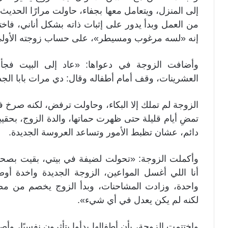
إلى المنزل، ويتعامل معها بجفاء، حاولت مرارًا الحدي
من العمل وبدأ يدور على إثبات ذاته بشكل أناني، فا
إنه «لسه مرغوب ومسيطر»، على حساب زوجته الأولى
وأضافت الزوجة في دعواها: «عاد إلى البيت فجأة
العشرينات، وقف أمام أطفاله وقال: دي مرات بابا الجد
الزوجة لم تملك إلا البكاء، وحاولت ترفض، لكنه صرخ فيه
تمضِ أيام قليلة حتى ظهرت حماتها، والدة الزوج، بح
دائم، عشان تظبط الأمور وتساعد العروسة الجديدة.
وأكملت الزوجة: «تحولت لضيفة في بيتي، بقيت بصحى 
أنا اللي أغسل المواعين، الزوجة الجديدة واخدة أو
واحدة، وزادت المشاحنات، وبدأ الزوج يخصم من مصر
لكنه لم يكن يعدل في أي شيء».
واختتمت الزوجة، بأن أطفالها بدأوا يتأثرون نفسيًا، وأ