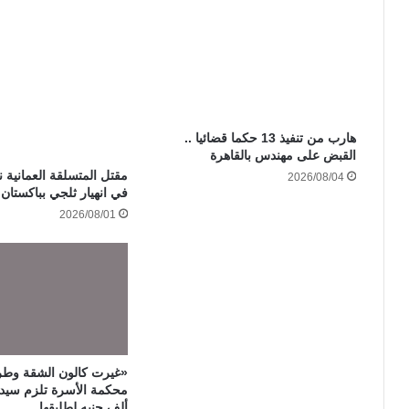
هارب من تنفيذ 13 حكما قضائيا ..
القبض على مهندس بالقاهرة
مقتل المتسلقة العمانية ن
2026/08/04
في انهيار ثلجي بباكستان
2026/08/01
«غيرت كالون الشقة وطر
ألف جنيه لطليقها