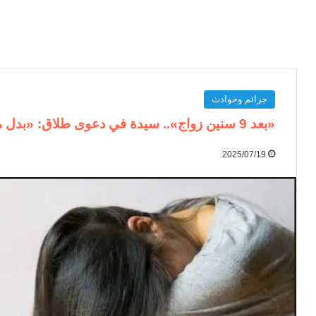
جرائم وحوادث
«بعد 9 سنين زواج».. سيدة في دعوى طلاق: «بدل ما يعوضني دخل عليا بالعروسة الجديدة»
2025/07/19