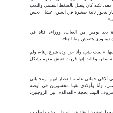
ث معه، لكنه كان يتعلل بالضغط النفسي والتعب
ختار يتجوز تانية صغيرة في السن، عشان يحس
».
 بعد يومين من الغياب، ووراءه فتاة في
يدة، ودي هتعيش معانا هنا».
ا: «البيت بيتي، وأنا حر، وده شرع ربنا»، ولم
قيبة سفر، وقالت إنها قررت تعيش معهم بشكل
ألاقي حماتي عاملة الفطار ليهم، ومخلياني
ضتي، وأنا وأولادي بقينا محشورين في أوضة
وف البيت بحجة «العدالة»، بين الزوجتين،
صبحوا يتجنبون البقاء في المنزل، وعندما حاولت