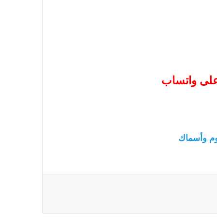
 على واتساب
م وأسماك