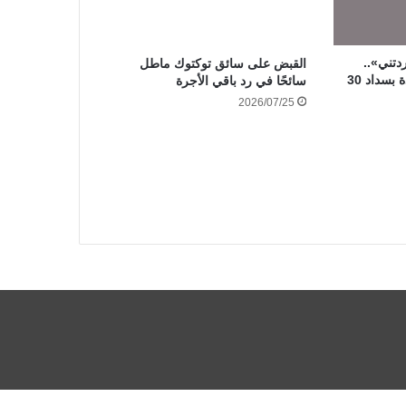
دتني»..
القبض على سائق توكتوك ماطل
محكمة الأسرة تلزم سيدة بسداد 30
سائحًا في رد باقي الأجرة
2026/07/25