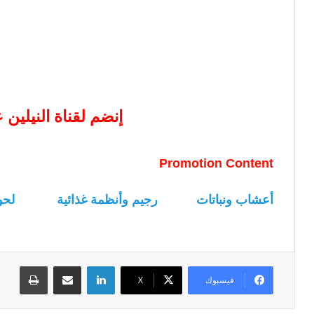
إنضم لقناة النيلين
Promotion Content
أعشاب ونباتات
رجيم وأنظمة غذائية
لحو
لينكدإن
مشاركة عبر البريد
طباعة
فيسبوك
‫X