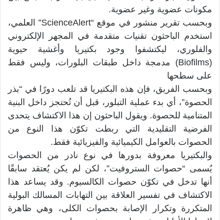
مكونات عضوية وغير عضوية.
وبحسب تقرير منشور في موقع “ScienceAlert” العلمي،
استخدم الباحثون تقنيات متقدمة في المجهر الإلكتروني
والفلوري، ليكتشفوا وجود بكتيريا وأغشية حيوية
(Biofilms) مدمجة داخل طبقات البلورات، وليس فقط
على سطحها
وبحسب الفريق، فإن هذه البكتيريا قد تلعب دورًا في “بذر
الحصوة”، أي بدء عملية التبلور، قبل أن تُحتجز داخل البنية
المتنامية للحصوة. ويقول الباحثون إن هذا الاكتشاف يتحدى
الفرضية التقليدية التي ربطت تكوّن هذا النوع من
الحصوات بالعوامل الكيميائية والفيزيائية فقط.
والبكتيريا معروفة بدورها في نوع نادر من الحصوات
يُسمى “حصوات الستروفيت”، لكن لم يكن يُعتقد سابقًا
أنها تدخل في تكوّن حصوات الكالسيوم. وقد يساعد هذا
الاكتشاف في تفسير العلاقة بين التهابات المسالك البولية
المتكررة وتكرار الإصابة بحصوات الكلى، وهي ظاهرة