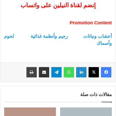
إنضم لقناة النيلين على واتساب
Promotion Content
أعشاب ونباتات
رجيم وأنظمة غذائية
لحوم
وأسماك
لينكدإن
واتساب
تيلقرام
مشاركة عبر البريد
طباعة
مقالات ذات صلة