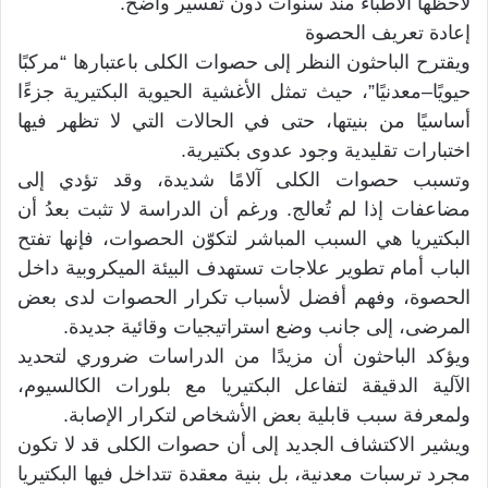
لاحظها الأطباء منذ سنوات دون تفسير واضح.
إعادة تعريف الحصوة
ويقترح الباحثون النظر إلى حصوات الكلى باعتبارها “مركبًا
حيويًا–معدنيًا”، حيث تمثل الأغشية الحيوية البكتيرية جزءًا
أساسيًا من بنيتها، حتى في الحالات التي لا تظهر فيها
اختبارات تقليدية وجود عدوى بكتيرية.
وتسبب حصوات الكلى آلامًا شديدة، وقد تؤدي إلى
مضاعفات إذا لم تُعالج. ورغم أن الدراسة لا تثبت بعدُ أن
البكتيريا هي السبب المباشر لتكوّن الحصوات، فإنها تفتح
الباب أمام تطوير علاجات تستهدف البيئة الميكروبية داخل
الحصوة، وفهم أفضل لأسباب تكرار الحصوات لدى بعض
المرضى، إلى جانب وضع استراتيجيات وقائية جديدة.
ويؤكد الباحثون أن مزيدًا من الدراسات ضروري لتحديد
الآلية الدقيقة لتفاعل البكتيريا مع بلورات الكالسيوم،
ولمعرفة سبب قابلية بعض الأشخاص لتكرار الإصابة.
ويشير الاكتشاف الجديد إلى أن حصوات الكلى قد لا تكون
مجرد ترسبات معدنية، بل بنية معقدة تتداخل فيها البكتيريا